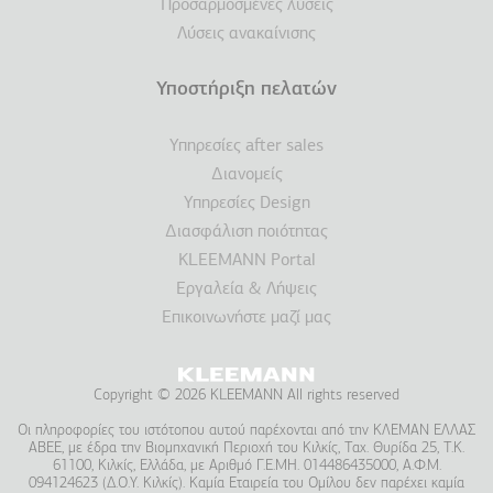
Προσαρμοσμένες λύσεις
Λύσεις ανακαίνισης
Υποστήριξη πελατών
Υπηρεσίες after sales
Διανομείς
Υπηρεσίες Design
Διασφάλιση ποιότητας
KLEEMANN Portal
Εργαλεία & Λήψεις
Επικοινωνήστε μαζί μας
Copyright © 2026 KLEEMANN All rights reserved
Οι πληροφορίες του ιστότοπου αυτού παρέχονται από την ΚΛΕΜΑΝ ΕΛΛΑΣ
ΑΒΕΕ, με έδρα την Βιομηχανική Περιοχή του Κιλκίς, Ταχ. Θυρίδα 25, Τ.Κ.
61100, Κιλκίς, Ελλάδα, με Αριθμό Γ.Ε.ΜΗ. 014486435000, Α.Φ.Μ.
094124623 (Δ.Ο.Υ. Κιλκίς). Καμία Εταιρεία του Ομίλου δεν παρέχει καμία