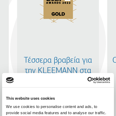
Τέσσερα βραβεία για
Ο
7
την KLEEMANN στα
Supply Chain Awards
2022
This website uses cookies
We use cookies to personalise content and ads, to
provide social media features and to analyse our traffic.