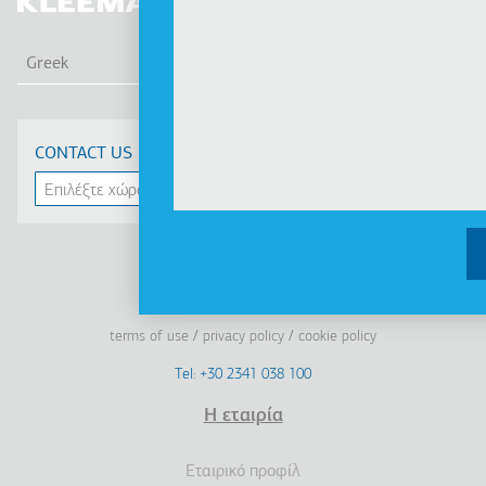
ΛΙΣ
Greek
CONTACT US
Linkedin
Facebook
Youtube
Instagram
terms of use
privacy policy
cookie policy
Footer
Tel: +30 2341 038 100
Terms
Η εταιρία
Υποσέλιδο
Εταιρικό προφίλ