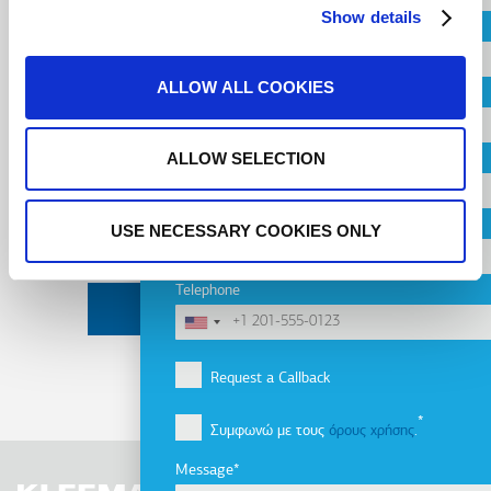
Show details
Country
Newsletter
ALLOW ALL COOKIES
City
ALLOW SELECTION
Email
Company
Address
Email
USE NECESSARY COOKIES ONLY
Telephone
Request a Callback
Συμφωνώ με τους
όρους χρήσης
.
Message