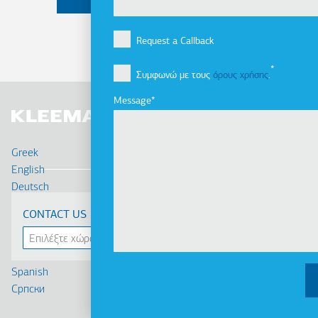
Request a Callback
Συμφωνώ με τους
όρους χρήσης
.
Message
Greek
English
Deutsch
Français
CONTACT US
Russian
Turkish
Romanian
Spanish
Cрпски
Linkedin
Facebook
Youtube
Instagram