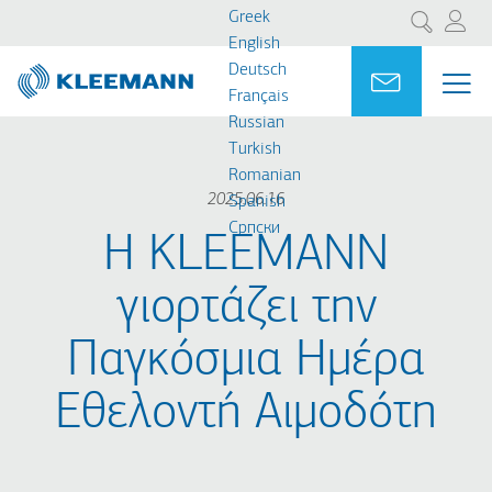
Παράκαμψη
Skip
Greek
Αναζήτηση
προς
to
English
το
main
Deutsch
Portal
Ask for a
ΜΕ
ME
κυρίως
search
Français
MAI
περιεχόμενο
Russian
NAV
Turkish
Romanian
2025.06.16
Spanish
Cрпски
Η KLEEMANN
γιορτάζει την
Παγκόσμια Ημέρα
Εθελοντή Αιμοδότη