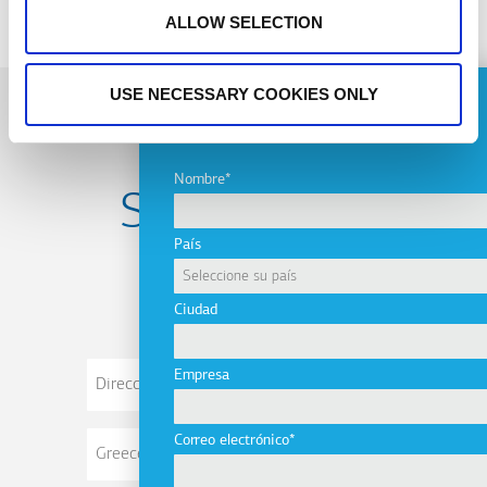
ALLOW SELECTION
USE NECESSARY COOKIES ONLY
ASK FOR A QUOTE
Nombre
Subscribe to
País
newsletter
Ciudad
Dirección
Empresa
de
correo
Correo electrónico
electrónico