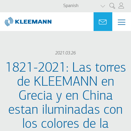
LISTA ADICI
Pasar
Skip
Spanish
Search
al
to
contenido
main
Portal
Ask for a
ME
ME
principal
search
MAI
NAV
2021.03.26
1821-2021: Las torres
de KLEEMANN en
Grecia y en China
estan iluminadas con
los colores de la