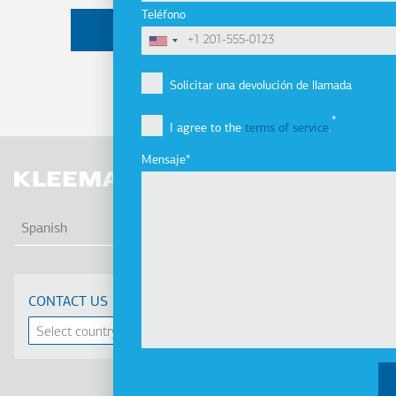
Teléfono
Solicitar una devolución de llamada
I agree to the
terms of service
.
Mensaje
LIS
Spanish
CONTACT US