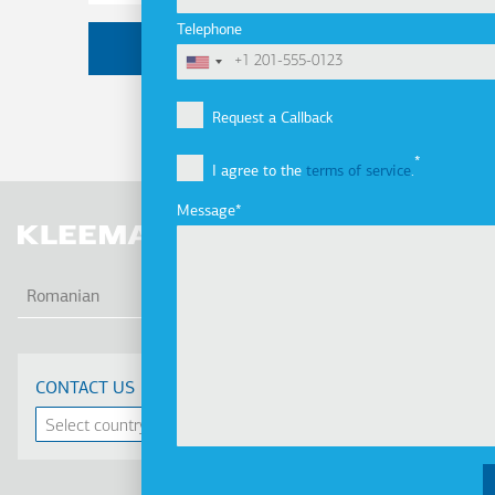
Telephone
Request a Callback
I agree to the
terms of service
.
Message
AFI
Romanian
CONTACT US