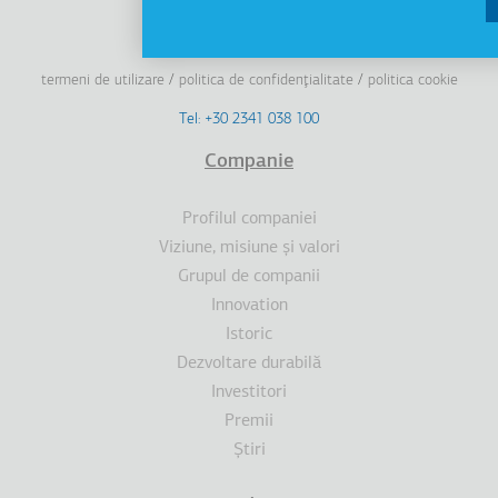
Linkedin
Facebook
Youtube
Instagram
termeni de utilizare
politica de confidenţialitate
politica cookie
Footer
Tel: +30 2341 038 100
Terms
Companie
Subsol
Profilul companiei
Viziune, misiune şi valori
Grupul de companii
Innovation
Istoric
Dezvoltare durabilă
Investitori
Premii
Ştiri