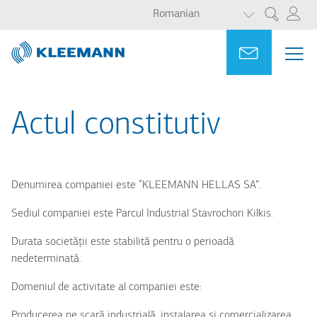
AFIȘAȚI ACȚ
Sari
Skip
Romanian
Cercetare
la
to
conținutul
main
Portal
Ask for a
MEN
ME
principal
search
MAI
NAV
Actul constitutiv
Denumirea companiei este “KLEEMANΝ HELLAS SA”.
Sediul companiei este Parcul Industrial Stavrochori Kilkis.
Durata societății este stabilită pentru o perioadă
nedeterminată.
Domeniul de activitate al companiei este:
Producerea pe scară industrială, instalarea și comercializarea