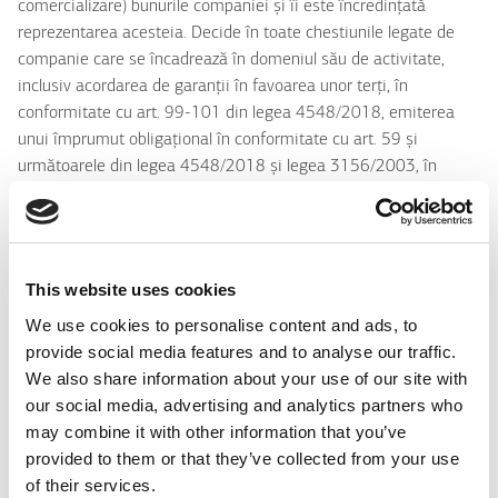
comercializare) bunurile companiei și îi este încredințată
reprezentarea acesteia. Decide în toate chestiunile legate de
companie care se încadrează în domeniul său de activitate,
inclusiv acordarea de garanții în favoarea unor terți, în
conformitate cu art. 99-101 din legea 4548/2018, emiterea
unui împrumut obligațional în conformitate cu art. 59 și
următoarele din legea 4548/2018 și legea 3156/2003, în
vigoare, precum și autorizarea unuia sau mai multor membrii ai
săi pentru ca aceștia să stabilească condițiile împrumutului, pe
lângă valoarea și categoria acestuia.
This website uses cookies
Consiliul de Administrație poate aloca executarea tuturor sau a
unei părți a competențelor și autorităților sale, cât și
We use cookies to personalise content and ads, to
reprezentarea companiei de către unul sau mai mulți membri ai
provide social media features and to analyse our traffic.
săi sau terți, și poate specifica extinderea unei astfel de
We also share information about your use of our site with
delegări.
our social media, advertising and analytics partners who
may combine it with other information that you’ve
Anul financiar va fi de compus din ultimele doisprezece (12)
provided to them or that they’ve collected from your use
luni. Va începe la 1 ianuarie în fiecare an și se va încheia pe 31
of their services.
decembrie a aceluiași an.