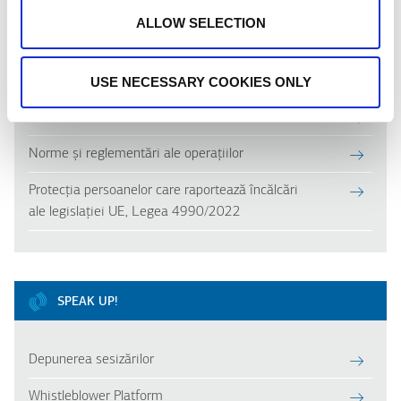
ALLOW SELECTION
GUVERNANȚA CORPORATISTĂ
Act Constitutiv
USE NECESSARY COOKIES ONLY
Audit intern
Norme și reglementări ale operațiilor
Protecția persoanelor care raportează încălcări
ale legislației UE, Legea 4990/2022
SPEAK UP!
Depunerea sesizărilor
Whistleblower Platform