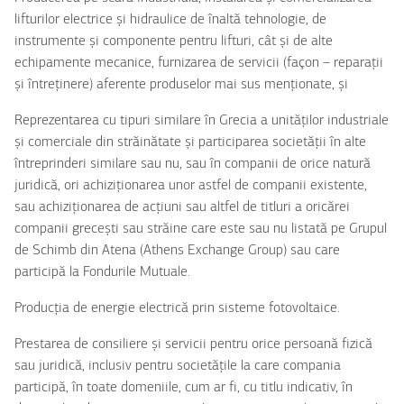
lifturilor electrice și hidraulice de înaltă tehnologie, de
instrumente și componente pentru lifturi, cât și de alte
echipamente mecanice, furnizarea de servicii (façon – reparații
și întreținere) aferente produselor mai sus menționate, și
Reprezentarea cu tipuri similare în Grecia a unităților industriale
și comerciale din străinătate și participarea societății în alte
întreprinderi similare sau nu, sau în companii de orice natură
juridică, ori achiziționarea unor astfel de companii existente,
sau achiziționarea de acțiuni sau altfel de titluri a oricărei
companii grecești sau străine care este sau nu listată pe Grupul
de Schimb din Atena (Athens Exchange Group) sau care
participă la Fondurile Mutuale.
Producția de energie electrică prin sisteme fotovoltaice.
Prestarea de consiliere și servicii pentru orice persoană fizică
sau juridică, inclusiv pentru societățile la care compania
participă, în toate domeniile, cum ar fi, cu titlu indicativ, în