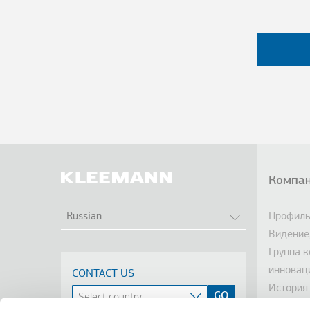
Компа
Под
СПИСОК ДОПО
Профиль
Russian
Видение
Группа 
инновац
CONTACT US
История
Устойчи