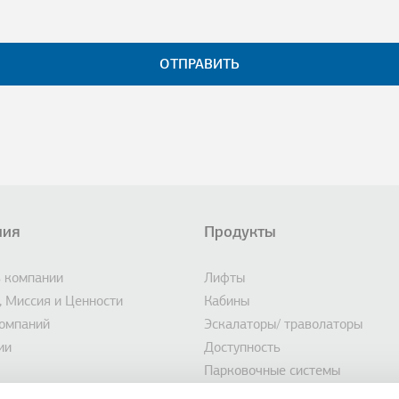
ния
Продукты
вал
ЛНИТЕЛЬНЫХ ДЕЙСТВИЙ
 компании
Лифты
, Миссия и Ценности
Кабины
компаний
Эскалаторы/ траволаторы
ии
Доступность
Парковочные системы
вость
Marine