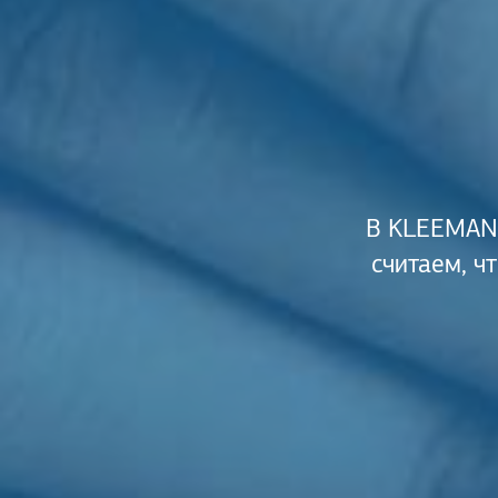
В KLEEMANN
считаем, ч