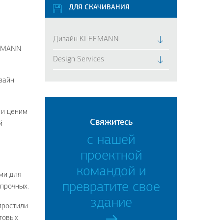
ДЛЯ СКАЧИВАНИЯ
Дизайн KLEEMANN
EEMANN
Design Services
зайн
 и ценим
Свяжитесь
й
с нашей
проектной
командой и
ми для
превратите свое
 прочных.
здание
простили
товых