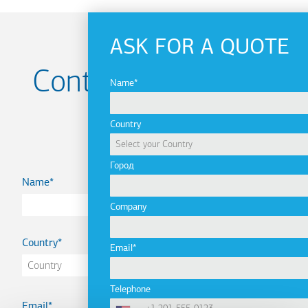
ASK FOR A QUOTE
Contact us for your
Name
Project
Country
Город
Name
Company
Country
Email
Telephone
Email