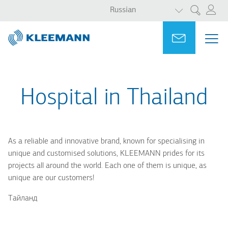
СПИСОК ДО
Перейти
Skip
Russian
Поиск
к
to
основному
main
Portal
Ask for a
МЕ
ME
содержанию
search
MAI
NAV
Hospital in Thailand
As a reliable and innovative brand, known for specialising in
unique and customised solutions, KLEEMANN prides for its
projects all around the world. Each one of them is unique, as
unique are our customers!
Тайланд