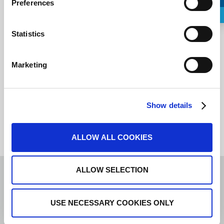
Preferences
Request a Callback
Statistics
Я согласен с
условиями предоставления услуг
.
Marketing
Show details
ALLOW ALL COOKIES
ALLOW SELECTION
СПИ
USE NECESSARY COOKIES ONLY
Russian