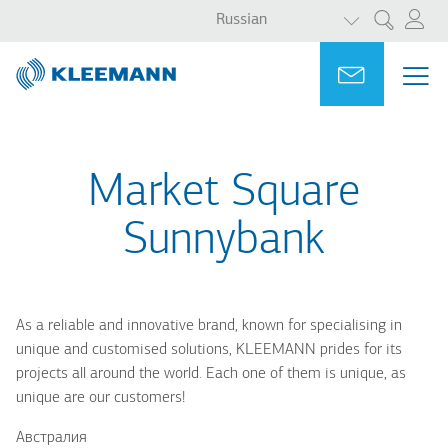
СПИСОК ДО
Перейти
Skip
Russian
Поиск
к
to
основному
main
Portal
Ask for a
МЕ
ME
содержанию
search
MAI
NAV
Market Square
Sunnybank
As a reliable and innovative brand, known for specialising in
unique and customised solutions, KLEEMANN prides for its
projects all around the world. Each one of them is unique, as
unique are our customers!
Австралия