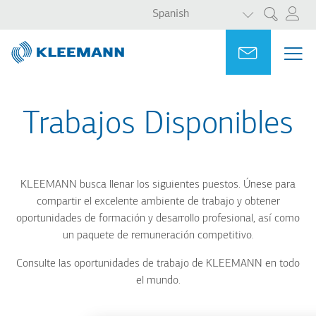
LISTA ADICI
Pasar
Skip
Spanish
Search
al
to
contenido
main
Portal
Ask for a
ME
ME
principal
search
MAI
NAV
Trabajos Disponibles
KLEEMANN busca llenar los siguientes puestos. Únese para
compartir el excelente ambiente de trabajo y obtener
oportunidades de formación y desarrollo profesional, así como
un paquete de remuneración competitivo.
Consulte las oportunidades de trabajo de KLEEMANN en todo
el mundo.