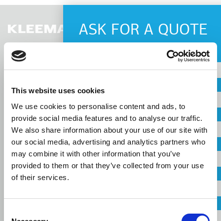
ASK FOR A QUOTE
LIS
Nombre
Spanish
País
This website uses cookies
CONTACT US
We use cookies to personalise content and ads, to
Ciudad
provide social media features and to analyse our traffic.
We also share information about your use of our site with
our social media, advertising and analytics partners who
Empresa
may combine it with other information that you’ve
provided to them or that they’ve collected from your use
Linkedin
Facebook
Youtube
Instagram
Correo electrónico
of their services.
terms of use
privacy policy
cookie policy
Footer
Tel: +30 2341 038 100
Teléfono
Consent
Terms
Empresa