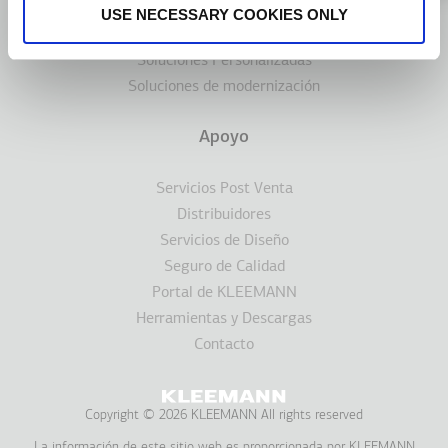
Sistemas de estacionamiento
USE NECESSARY COOKIES ONLY
Ascensores Marinos
Soluciones Personalizadas
Soluciones de modernización
Apoyo
Servicios Post Venta
Distribuidores
Servicios de Diseño
Seguro de Calidad
Portal de KLEEMANN
Herramientas y Descargas
Contacto
Copyright © 2026 KLEEMANN All rights reserved
La información de este sitio web es proporcionada por KLEEMANΝ