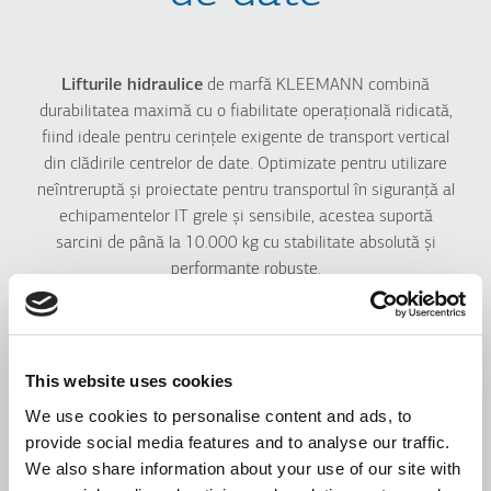
Lifturile hidraulice
de marfă KLEEMANN combină
durabilitatea maximă cu o fiabilitate operațională ridicată,
fiind ideale pentru cerințele exigente de transport vertical
din clădirile centrelor de date. Optimizate pentru utilizare
neîntreruptă și proiectate pentru transportul în siguranță al
echipamentelor IT grele și sensibile, acestea suportă
sarcini de până la 10.000 kg cu stabilitate absolută și
performanțe robuste.
Cu dimensiuni compatibile cu stivuitoarele, uși
supradimensionate și configurații spațioase ale cabinei,
permit transportul sigur al rackurilor de servere, sistemelor
This website uses cookies
UPS și altor echipamente critice.
We use cookies to personalise content and ads, to
provide social media features and to analyse our traffic.
Proiectate pentru utilizare intensivă și pe termen lung,
We also share information about your use of our site with
lifturile hidraulice
de marfă KLEEMANN pot fi