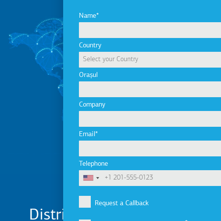
Name
Country
Orașul
Company
Email
Telephone
Request a Callback
Distribuitori KLEEMANN