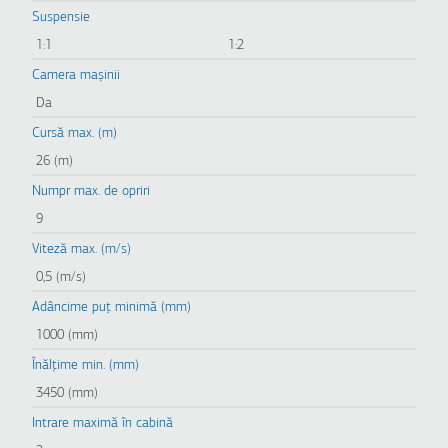
Suspensie
1:1
1:2
Camera mașinii
Da
Cursă max. (m)
26 (m)
Numpr max. de opriri
9
Viteză max. (m/s)
0,5 (m/s)
Adâncime puț minimă (mm)
1000 (mm)
Înălțime min. (mm)
3450 (mm)
Intrare maximă în cabină