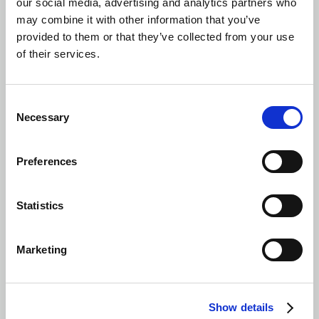
our social media, advertising and analytics partners who
configurate cu conformitate seismică completă (EN 81-77
may combine it with other information that you’ve
sau ASME A17.1), respectând standardele stricte ale
provided to them or that they’ve collected from your use
mediilor de infrastructură critică.
of their services.
Liftul hidraulic
de marfă se integrează cu KLEEMANN
Live, sistemul nostru IoT, oferind monitorizare a
Consent
performanței 24/7, actualizări de stare în timp real și
Necessary
Selection
mentenanță preventivă prin date detaliate ale curselor și
jurnale de evenimente.
Preferences
Statistics
Marketing
Show details