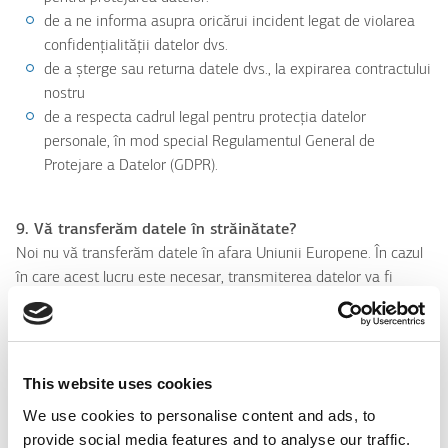
de a ne informa asupra oricărui incident legat de violarea
confidențialității datelor dvs.
de a șterge sau returna datele dvs., la expirarea contractului
nostru
de a respecta cadrul legal pentru protecția datelor
personale, în mod special Regulamentul General de
Protejare a Datelor (GDPR).
9. Vă transferăm datele în străinătate?
Noi nu vă transferăm datele în afara Uniunii Europene. În cazul
în care acest lucru este necesar, transmiterea datelor va fi
făcută din motive legale și doar conform prevederilor GDPR.
10. Pentru ce perioadă vă păstrăm datele și când le
ștergem?
This website uses cookies
Noi vă păstrăm datele atâta timp cât avem nevoie de ele pentru
We use cookies to personalise content and ads, to
îndeplinirea scopului pentru care au fost colectate, dacă nu este
provide social media features and to analyse our traffic.