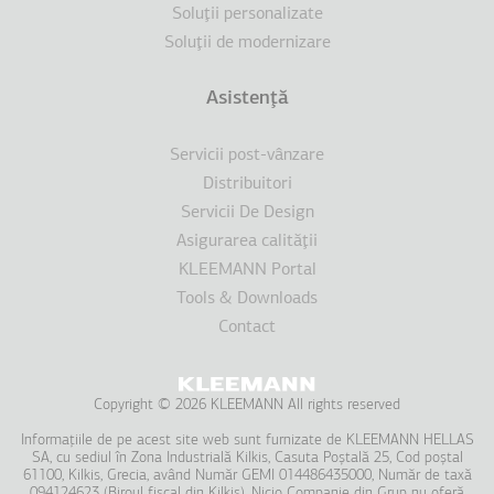
Soluţii personalizate
Soluţii de modernizare
Asistenţă
Servicii post-vânzare
Distribuitori
Servicii De Design
Asigurarea calităţii
KLEEMANN Portal
Tools & Downloads
Contact
Copyright © 2026 KLEEMANN All rights reserved
Informațiile de pe acest site web sunt furnizate de KLEEMANΝ HELLAS
SA, cu sediul în Zona Industrială Kilkis, Casuta Poștală 25, Cod poștal
61100, Kilkis, Grecia, având Număr GEMI 014486435000, Număr de taxă
094124623 (Biroul fiscal din Kilkis). Nicio Companie din Grup nu oferă