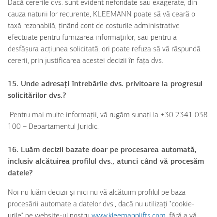
Dacă cererile dvs. sunt evident nefondate sau exagerate, din
cauza naturii lor recurente, KLEEMANN poate să vă ceară o
taxă rezonabilă, ținând cont de costurile administrative
efectuate pentru furnizarea informațiilor, sau pentru a
desfășura acțiunea solicitată, ori poate refuza să vă răspundă
cererii, prin justificarea acestei decizii în fața dvs.
15. Unde adresați întrebările dvs. privitoare la progresul
solicitărilor dvs.?
Pentru mai multe informații, vă rugăm sunați la +30 2341 038
100 – Departamentul Juridic.
16. Luăm decizii bazate doar pe procesarea automată,
inclusiv alcătuirea profilul dvs., atunci când vă procesăm
datele?
Noi nu luăm decizii și nici nu vă alcătuim profilul pe baza
procesării automate a datelor dvs., dacă nu utilizați "cookie-
urile" pe website-ul nostru
www.kleemannlifts.com
, fără a vă