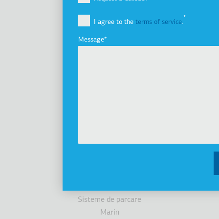
Viziune, misiune şi valori
I agree to the
terms of service
.
Grupul de companii
Innovation
Message
Istoric
Dezvoltare durabilă
Investitori
Premii
Ştiri
Produse
Ascensoare
Cabine
Scări/trotuare rulante
Accesibilitate
Sisteme de parcare
Marin