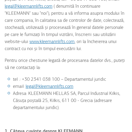
legal@kleemannlifts.com
( denumită în continuare
"KLEEMANN" sau "noi"), pentru a vă informa asupra modului în
care compania, în calitatea sa de controlor de date, colectează,
stochează, utilizează și procesează în general datele personale
pe care le furnizați în timpul vizitării, înscrierii sau utilizării
website-ului
www.kleemannlifts.com
, ori la încheierea unui
contract cu noi și în timpul executării lui.
Pentru orice chestiune legată de procesarea datelor dvs., puteți
să ne contactați la:
tel .: +30 2341 038 100 – Departamentul juridic
email:
legal@kleemannlifts.com
Adresa: KLEEMANN HELLAS SA, Parcul Industrial Kilkis,
Căsuța poștală 25, Kilkis, 611 00 - Grecia (adresare
departamentului juridic).
1
. Câteva cuvinte despre KLEEMANN.