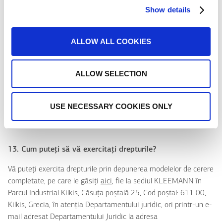
Show details
Aveți următoarele drepturi:
de a accesa datele dvs.
ALLOW ALL COOKIES
de a corecta datele incorecte
de a șterge datele/ dreptul de a le da uitării
ALLOW SELECTION
de a fi transferate
de a restricționa procesarea
de a obiecta/retrage consimțământul pentru
USE NECESSARY COOKIES ONLY
protejarea datelor dvs
13. Cum puteți să vă exercitați drepturile?
Vă puteți exercita drepturile prin depunerea modelelor de cerere
completate, pe care le găsiți
aici
, fie la sediul KLEEMANN în
Parcul Industrial Kilkis, Căsuța poștală 25, Cod poștal: 611 00,
Kilkis, Grecia, în atenția Departamentului juridic, ori printr-un e-
mail adresat Departamentului Juridic la adresa