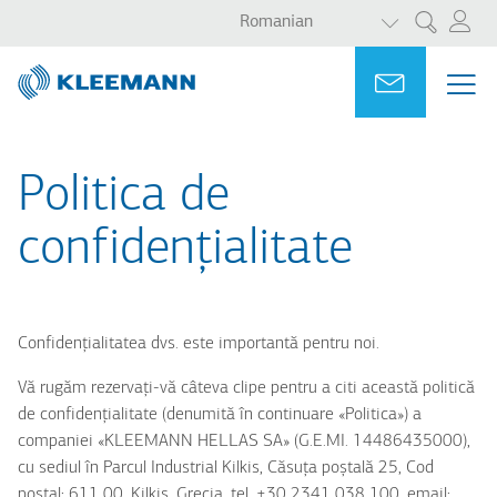
AFIȘAȚI ACȚ
Sari
Skip
Romanian
Cercetare
la
to
conținutul
main
Portal
Ask for a
MEN
ME
principal
search
MAI
NAV
Politica de
confidențialitate
Confidențialitatea dvs. este importantă pentru noi.
Vă rugăm rezervați-vă câteva clipe pentru a citi această politică
de confidențialitate (denumită în continuare «Politica») a
companiei «KLEEMANN HELLAS SΑ» (G.E.MI. 14486435000),
cu sediul în Parcul Industrial Kilkis, Căsuța poștală 25, Cod
poștal: 611 00, Kilkis, Grecia, tel. +30 2341 038 100, email: