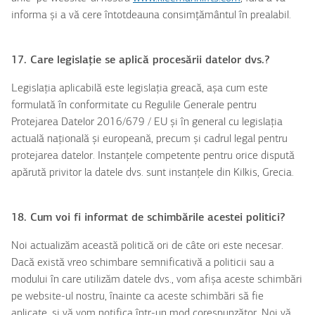
informa și a vă cere întotdeauna consimțământul în prealabil.
17. Care legislație se aplică procesării datelor dvs.?
Legislația aplicabilă este legislația greacă, așa cum este
formulată în conformitate cu Regulile Generale pentru
Protejarea Datelor 2016/679 / EU și în general cu legislația
actuală națională și europeană, precum și cadrul legal pentru
protejarea datelor. Instanțele competente pentru orice dispută
apărută privitor la datele dvs. sunt instanțele din Kilkis, Grecia.
18. Cum voi fi informat de schimbările acestei politici?
Noi actualizăm această politică ori de câte ori este necesar.
Dacă există vreo schimbare semnificativă a politicii sau a
modului în care utilizăm datele dvs., vom afișa aceste schimbări
pe website-ul nostru, înainte ca aceste schimbări să fie
aplicate, și vă vom notifica într-un mod corespunzător. Noi vă