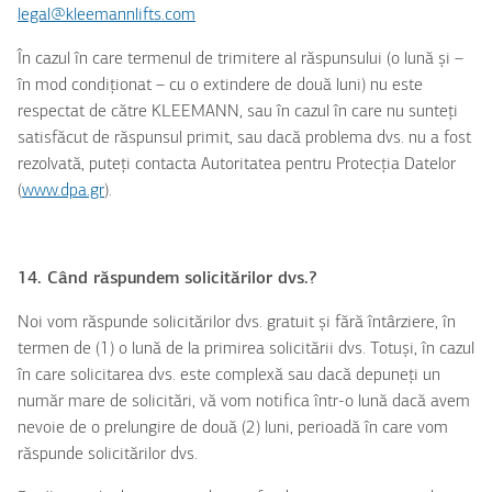
legal@kleemannlifts.com
În cazul în care termenul de trimitere al răspunsului (o lună și –
în mod condiționat – cu o extindere de două luni) nu este
respectat de către KLEEMANN, sau în cazul în care nu sunteți
satisfăcut de răspunsul primit, sau dacă problema dvs. nu a fost
rezolvată, puteți contacta Autoritatea pentru Protecția Datelor
(
www.dpa.gr
).
14. Când răspundem solicitărilor dvs.?
Noi vom răspunde solicitărilor dvs. gratuit și fără întârziere, în
termen de (1) o lună de la primirea solicitării dvs. Totuși, în cazul
în care solicitarea dvs. este complexă sau dacă depuneți un
număr mare de solicitări, vă vom notifica într-o lună dacă avem
nevoie de o prelungire de două (2) luni, perioadă în care vom
răspunde solicitărilor dvs.