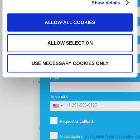
Show details
Name
Russian
Country
ALLOW ALL COOKIES
CONTACT US
Город
ALLOW SELECTION
Company
USE NECESSARY COOKIES ONLY
Linkedin
Facebook
Youtube
Instagram
Email
terms of use
privacy policy
cookie policy
Footer
Tel: +30 2341 038 100
Telephone
Terms
Компания
Подвал
Профиль компании
Request a Callback
Видение, Миссия и Ценности
Я согласен с
условиями предоставления у
Группа компаний