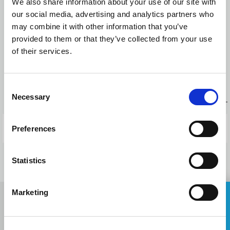
We also share information about your use of our site with
#
StayStrong
#
StaySafe
our social media, advertising and analytics partners who
may combine it with other information that you’ve
Press releases
provided to them or that they’ve collected from your use
ANNOUNCEMENT​ CoVID-19​
of their services.
BACK TO NEWS
Consent
Necessary
Selection
PREVIOUS POST
NEXT POST
Preferences
Statistics
Marketing
ASK FOR A QUOTE
СПИ