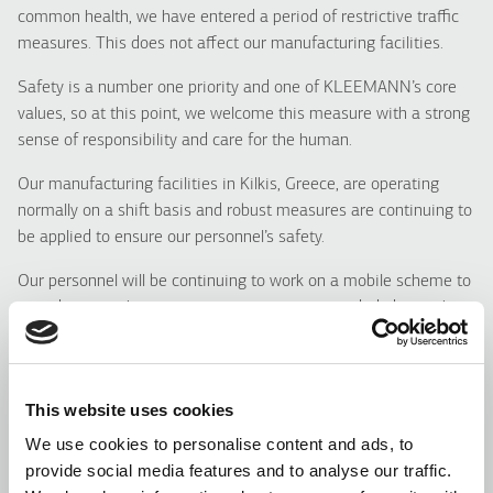
common health, we have entered a period of restrictive traffic
measures. This does not affect our manufacturing facilities.
Safety is a number one priority and one of KLEEMANN’s core
values, so at this point, we welcome this measure with a strong
sense of responsibility and care for the human.
Our manufacturing facilities in Kilkis, Greece, are operating
normally on a shift basis and robust measures are continuing to
be applied to ensure our personnel’s safety.
Our personnel will be continuing to work on a mobile scheme to
provide you with any assistance or support needed, during the
standard working hours as normal.
We would like to thank you for your cooperation, and we commit
to high standard services under any circumstances. We remain
This website uses cookies
confident that together we will soon overcome this challenge
We use cookies to personalise content and ads, to
and return to full normality.
provide social media features and to analyse our traffic.