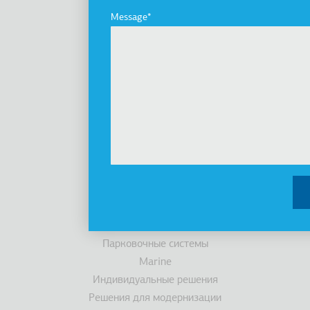
инновации
Message
История
Устойчивость
Инвесторы
Награды
Новости
Продукты
Лифты
Кабины
Эскалаторы/ траволаторы
Доступность
Парковочные системы
Marine
Индивидуальные решения
Решения для модернизации