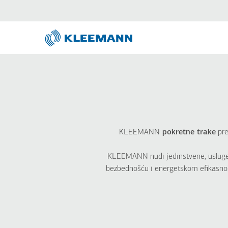
Skip
Skip
to
to
main
main
content
search
KLEEMANN
pokretne trake
pre
KLEEMANN nudi jedinstvene, usluge d
bezbednošću i energetskom efikasnošć