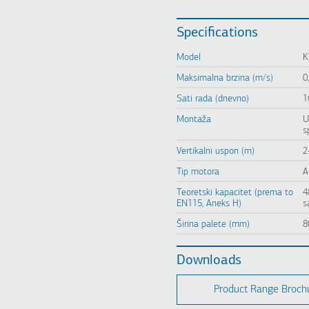
Specifications
Model
K
Maksimalna brzina (m/s)
0
Sati rada (dnevno)
1
Montaža
U
s
Vertikalni uspon (m)
2
Tip motora
A
Teoretski kapacitet (prema to
4
EN115, Aneks H)
s
Širina palete (mm)
8
Downloads
Product Range Broch