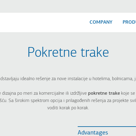
COMPANY
PROD
Pokretne trake
dstavljaju idealno rešenje za nove instalacije u hotelima, bolnicama,
izajna po meri za komercijalne ili izdržljive
pokretne trake
koje se 
u. Sa širokim spektrom opcija i prilagođenih rešenja za projekte sv
voditi korak po korak.
Advantages