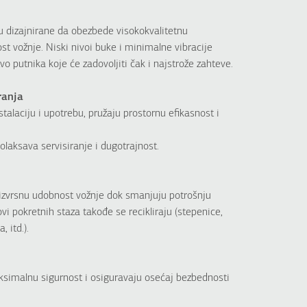
dizajnirane da obezbede visokokvalitetnu
st vožnje. Niski nivoi buke i minimalne vibracije
vo putnika koje će zadovoljiti čak i najstrože zahteve.
ranja
talaciju i upotrebu, pružaju prostornu efikasnost i
olaksava servisiranje i dugotrajnost.
 izvrsnu udobnost vožnje dok smanjuju potrošnju
i pokretnih staza takođe se recikliraju (stepenice,
, itd.).
ksimalnu sigurnost i osiguravaju osećaj bezbednosti