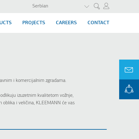
LIST ADDITIONAL ACTI
Serbian
Претрага
UCTS
PROJECTS
CAREERS
CONTACT
 javnim i komercijalnim zgradama.
odlikuju izuzetnim kvalitetom vožnje,
ih oblika i veličina, KLEEMANN će vas