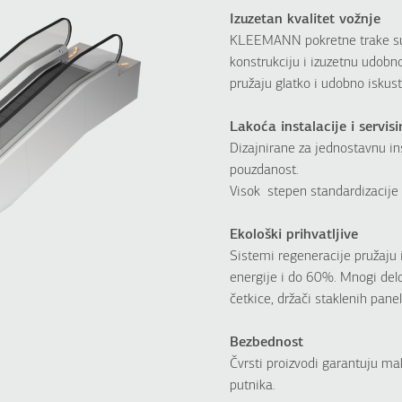
Izuzetan kvalitet vožnje
KLEEMANN pokretne trake su 
konstrukciju i izuzetnu udobno
pružaju glatko i udobno iskust
Lakoća instalacije i servisi
Dizajnirane za jednostavnu ins
pouzdanost.
Visok stepen standardizacije 
Ekološki prihvatljive
Sistemi regeneracije pružaju
energije i do 60%. Mnogi delov
četkice, držači staklenih panela
Bezbednost
Čvrsti proizvodi garantuju ma
putnika.