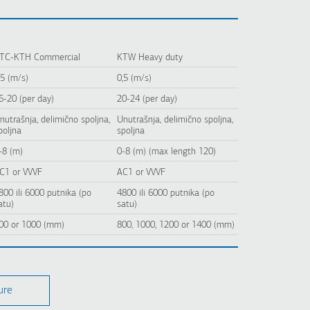
TC-KTH Commercial
KTW Heavy duty
,5 (m/s)
0,5 (m/s)
6-20 (per day)
20-24 (per day)
nutrašnja, delimično spoljna,
Unutrašnja, delimično spoljna,
poljna
spoljna
-8 (m)
0-8 (m) (max length 120)
C1 or VVVF
AC1 or VVVF
800 ili 6000 putnika (po
4800 ili 6000 putnika (po
atu)
satu)
00 or 1000 (mm)
800, 1000, 1200 or 1400 (mm)
ure