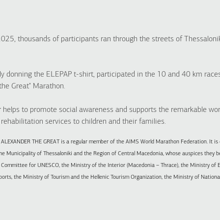
2025, thousands of participants ran through the streets of Thessaloni
onning the ELEPAP t-shirt, participated in the 10 and 40 km races
 the Great" Marathon.
elps to promote social awareness and supports the remarkable wor
rehabilitation services to children and their families.
n ALEXANDER THE GREAT is a regular member of the AIMS World Marathon Federation. It i
the Municipality of Thessaloniki and the Region of Central Macedonia, whose auspices they bea
l Committee for UNESCO, the Ministry of the Interior (Macedonia – Thrace), the Ministry of 
ports, the Ministry of Tourism and the Hellenic Tourism Organization, the Ministry of Nationa