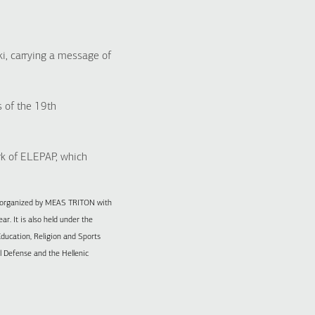
ki, carrying a message of
 of the 19th
k of ELEPAP, which
s organized by MEAS TRITON with
r. It is also held under the
Education, Religion and Sports
l Defense and the Hellenic