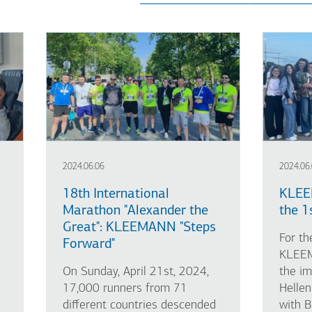
2024.06.06
2024.06
18th International
KLEE
Marathon "Alexander the
the 1
Great": KLEEMANN "Steps
For th
Forward"
KLEEM
On Sunday, April 21st, 2024,
the im
17,000 runners from 71
Hellen
different countries descended
with B