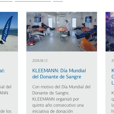
2026.06.12
2
l:
KLEEMANN: Día Mundial
K
del Donante de Sangre
G
L
al del
Con motivo del Día Mundial del
MANN
Donante de Sangre,
K
KLEEMANN organizó por
q
quinto año consecutivo una
l
 de los
iniciativa de donación
h