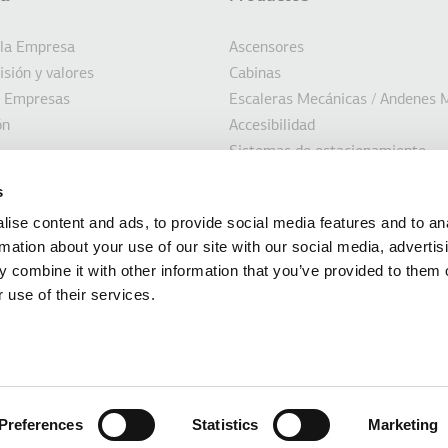
σέλιδο
AL DE ACCIONES
e la Empresa
Ascensores
isión y valores
Cabinas
e Empresas
Escaleras Mecánicas / Andenes 
ón
Accesibilidad
Sistemas de estacionamiento
bilidad
Ascensores Marinos
s
es
Soluciones Personalizadas
ise content and ads, to provide social media features and to an
Soluciones de modernización
rmation about your use of our site with our social media, advertis
 combine it with other information that you’ve provided to them o
 use of their services.
ormación de este sitio web es proporcionada por KLEEMANΝ HELLAS SA, con sede
ilkis, Grecia, con número GEMI 014486435000 y número de impuesto 094124623 
inguna garantía y acepta ninguna responsabilidad por la actualidad, correcció
Preferences
Statistics
Marketing
SA. Lo mismo se aplica a todos 