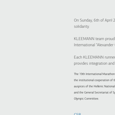
On Sunday, 6th of April 
solidarity.
KLEEMANN team proudly d
International "Alexander
Each KLEEMANN runner h
provides integration and 
The 19th International Maratho
the institutional cooperation of 
auspices of the Hellenic Nationa
and the General Secretariat of S
Olympic Committee.