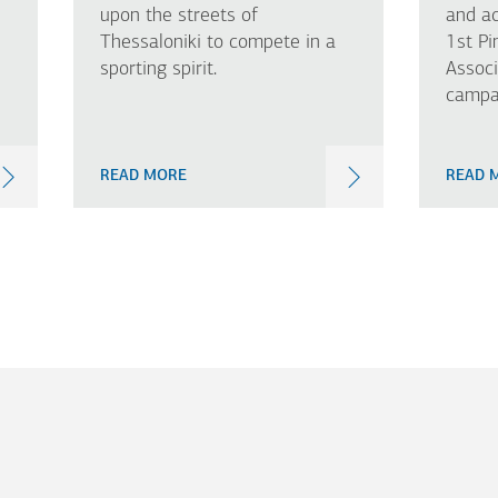
upon the streets of
and ac
Thessaloniki to compete in a
1st Pi
sporting spirit.
Assoc
campai
READ MORE
READ 