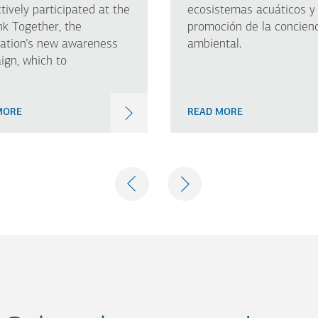
tively participated at the
ecosistemas acuáticos y 
nk Together, the
promoción de la concien
iation’s new awareness
ambiental.
gn, which to
MORE
READ MORE
PREVIOUS
NEXT