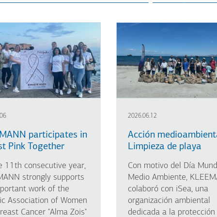
.06
2026.06.12
MANN participates in
Acción medioambienta
st Pink Together
Limpieza de playa
e 11th consecutive year,
Con motivo del Día Mundi
ANN strongly supports
Medio Ambiente, KLEE
portant work of the
colaboró con iSea, una
ic Association of Women
organización ambiental
reast Cancer "Alma Zois"
dedicada a la protección