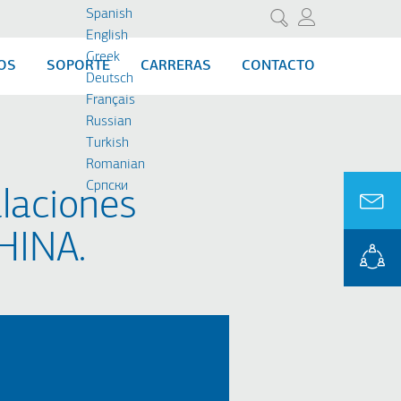
Spanish
Search
English
Greek
OS
SOPORTE
CARRERAS
CONTACTO
Deutsch
Français
Russian
Turkish
Romanian
Cрпски
alaciones
HINA.