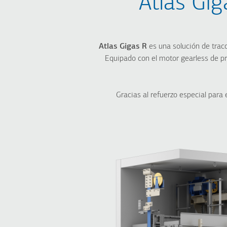
Atlas Gig
City 100
PÚBLICOS
navegación
City 300
City 400
Atlas RPH R
City 300
Atlas Basic
Atlas RPH R
Atlas Gigas R
es una solución de tracc
FlexyLIFT R
Atlas Basic
Equipado con el motor gearless de 
Atlas Premium
Atlas Gigas R
HRS
Gracias al refuerzo especial para 