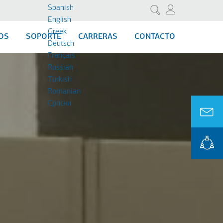
Spanish
Search
English
Greek
OS
SOPORTE
CARRERAS
CONTACTO
Deutsch
Français
Russian
Turkish
Romanian
Cрпски