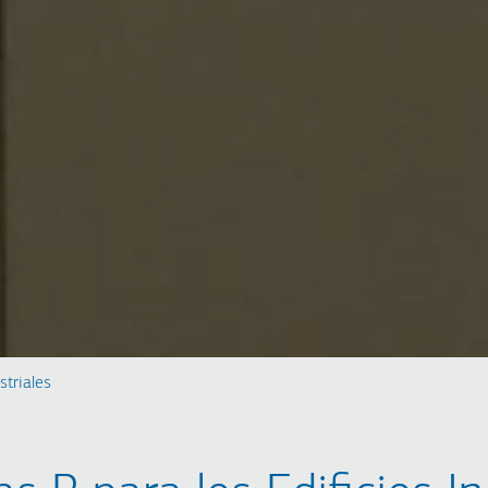
striales
ASCENSORES
ASCENSORES PARA
AS
INDUSTRIALES
HOTELES
VI