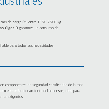
dustriales
ison200 H
Atlas Gigas R
ison100 E
Atlas Premium
ison100 H
ncías de carga útil entre 1150-2500 kg.
isonLIFT Plus
las Gigas R
garantiza un consumo de
 fiable para todas sus necesidades
con componentes de seguridad certificados de la más
n excelente funcionamiento del ascensor, ideal para
nte exigentes.