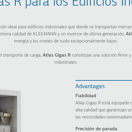
as R para los Edificios In
Montacargas hidráulico
HRS for Hotels
Ma
Atlas Gigas R
Atlas Gigas R
Ma
Compact
Atlas Premium
Ma
ión ideal para edificios industriales que donde se transportan merca
Atlas Super Gigas
Montaplatos
Ma
primera calidad de KLEEMANN y un inversor de última generación,
At
energía y los niveles de ruido excepcionalmente bajos.
el transporte de carga,
Atlas Gigas R
constituye una solución firme y
industriales.
Advantages
Fiabilidad
Atlas Gigas R está equipado 
alta calidad que garantizan u
las necesidades extremadame
Precisión de parada