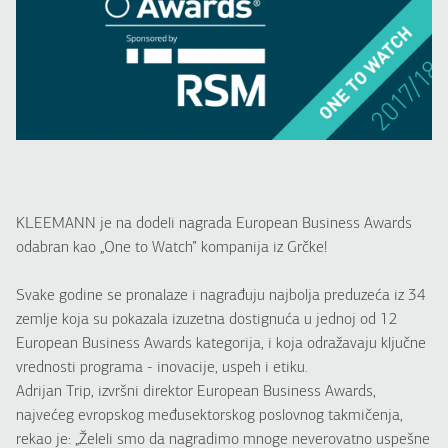
KLEEMANN je na dodeli nagrada European Business Awards
odabran kao „One to Watch” kompanija iz Grčke!
Svake godine se pronalaze i nagrađuju najbolja preduzeća iz 34
zemlje koja su pokazala izuzetna dostignuća u jednoj od 12
European Business Awards kategorija, i koja odražavaju ključne
vrednosti programa - inovacije, uspeh i etiku.
Adrijan Trip, izvršni direktor European Business Awards,
najvećeg evropskog međusektorskog poslovnog takmičenja,
rekao je: „Želeli smo da nagradimo mnoge neverovatno uspešne