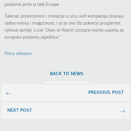
poslovne priče iz cele Evrope.
Talenat, posvećenost i inovacije u srcu ovih kompanija stvaraju
radna mesta i mogućnosti, i to je ono što pokreće prosperitet
njihove zemlje. Liste ‘Ones to Watch’ postaće merilo uspeha za
evropsku poslovnu zajednicu.”
Press releases
BACK TO NEWS
PREVIOUS POST
NEXT POST