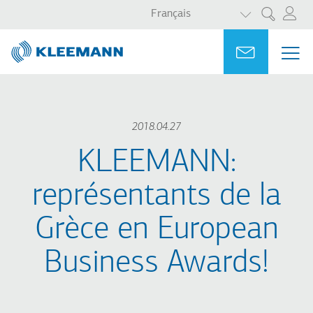
LISTER LES 
Aller
Skip
Français
Rechercher
au
to
contenu
main
Portal
Ask for a
ME
ME
principal
search
MAI
NAV
2018.04.27
KLEEMANN:
représentants de la
Grèce en European
Business Awards!