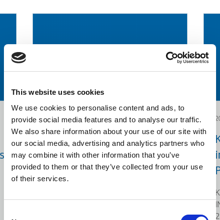
This website uses cookies
We use cookies to personalise content and ads, to
provide social media features and to analyse our traffic.
2024.12.19
2
We also share information about your use of our site with
Investment Plans of
our social media, advertising and analytics partners who
s
Innovation
i
may combine it with other information that you’ve
provided to them or that they’ve collected from your use
P
KLEEMANN, under the framework
of their services.
of the action “Investment Plans of
K
Innovation” of the Operational
I
Consent
Program "Central Macedonia 2021-
2