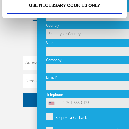
USE NECESSARY COOKIES ONLY
Name
Subscribe to
Country
newsletter
Ville
Adresse
Company
de
courriel
Email
Telephone
Request a Callback