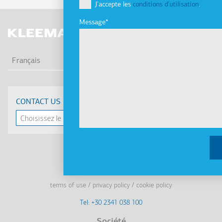
J'accepte les
conditions d'utilisation
.
Message
LIS
Français
CONTACT US
Linkedin
Facebook
Youtube
Instagram
terms of use
privacy policy
cookie policy
Footer
Tel: +30 2341 038 100
Société