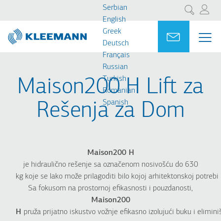
Skip
Skip
Serbian
Претрага
to
to
English
main
main
Greek
Portal
Ask for a
МЕ
ME
content
search
Deutsch
MAI
Français
NAV
Russian
Turkish
Maison200 H Lift za
Romanian
Spanish
Rešenja za Dom
Maison200 H
je hidraulično rešenje sa označenom nosivošću do 630
kg koje se lako može prilagoditi bilo kojoj arhitektonskoj potrebi 
Sa fokusom na prostornoj efikasnosti i pouzdanosti,
Maison200
H
pruža prijatno iskustvo vožnje efikasno izolujući buku i elimini