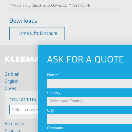
* Machinery Directive 2006/42/EC ** AS1735.18
Downloads
Home Lifts Brochure
ASK FOR A QUOTE
Serbian
Name
English
Greek
Country
Deutsch
CONTACT US
Français
Russian
City
Turkish
Romanian
Company
Spanish