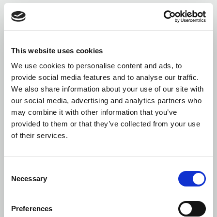
Optimalno korišćenje prostora
Maison200 H za rešenja za dom maksimizira efikasno
korišćenje prostora omogućavajući ugradnju veće kabine
unutar standardnog okna.
This website uses cookies
We use cookies to personalise content and ads, to
Izuzetan kvalitet vožnje
provide social media features and to analyse our traffic.
Maison200 H kombinuje vrhunski kvalitet konstrukcije i
We also share information about your use of our site with
izuzetan komfor vožnje. Nizak nivo buke i minimalne
our social media, advertising and analytics partners who
vibracije obezbeđuju glatko i prijatno iskustvo za putnika.
may combine it with other information that you’ve
provided to them or that they’ve collected from your use
Mogućnosti personalizovanog dizajna
of their services.
Maison200 H Homelift nudi širok spektar tipova kabina i
unutrašnjih materijala, omogućavajući vam da kreirate
jedinstveni ambijent prilagođen vašim zahtevima.
Consent
Necessary
Selection
Samonosivo vozno okno
Maison200 H je dostupan sa opcijom aluminijumske
konstrukcije, koja omogućava da bude samonosiv ili
Preferences
montiran na zid kada betonsko vozno okno nije dostupno.