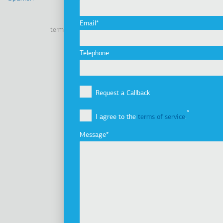
Linkedin
Facebook
Youtube
Instagram
Email
terms of use
privacy policy
cookie policy
Footer
Tel: +30 2341 038 100
Telephone
Terms
Company
Υποσέλιδο
Company Profile
Request a Callback
Vision, Mission & Values
I agree to the
terms of service
.
Group of Companies
Innovation
Message
Sustainability
Investors
Awards
News
Products