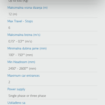
Up to 630 (Kg)
Maksimalna visina dizanja (m)
12 (m)
Max Travel - Stops
6
Maksimalna brzina (m/s)
0,15* - 0,3** (m/s)
Minimalna dubina jame (mm)
100* - 150** (mm)
Min Headroom (mm)
2450* - 2600** (mm)
Maximum car entrances
2
Power supply
Single phase or three phase
Usklađeno sa