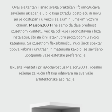
Ovaj elegantan i iznad svega praktičan lift omogućava
savršeno uklapanje u bilo koju zgradu, postojeću ili novu,
jer je dostupan i u verziji sa aluminijumskim voznim
oknom.
Maison200 H
ne samo da daje prednost
izuzetnom kvalitetu, već ga odlikuje i jednostavna i brza
instalacija, što ga čini istaknutim proizvodom u svojoj
kategoriji. Sa izuzetnom fleksibilnošću, nudi širok spektar
tipova kabina i unutrašnjih materijala kako bi se savršeno
upotpunile vaše estetske preferencije.
Iskusite kvalitet i prilagodljivost uz Maison200 H, idealno
rešenje za kućni lift koji odgovara na sve vaše
arhitektonske aspiracije.