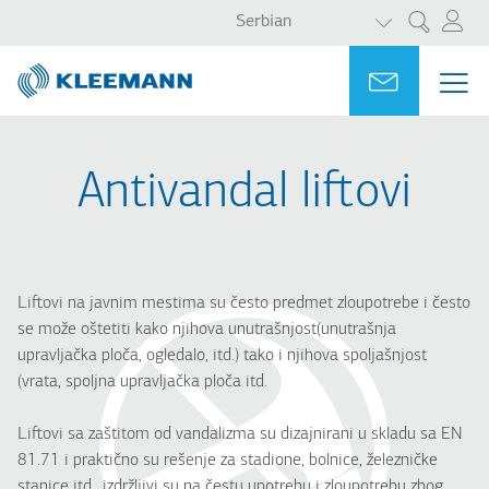
LIST ADDITI
Skip
Skip
Serbian
Претрага
to
to
main
main
Portal
Ask for a
МЕ
ME
content
search
MAI
NAV
Antivandal liftovi
Liftovi na javnim mestima su često predmet zloupotrebe i često
se može oštetiti kako njihova unutrašnjost(unutrašnja
upravljačka ploča, ogledalo, itd.) tako i njihova spoljašnjost
(vrata, spoljna upravljačka ploča itd.
Liftovi sa zaštitom od vandalizma su dizajnirani u skladu sa EN
81.71 i praktično su rešenje za stadione, bolnice, železničke
stanice itd., izdržljivi su na čestu upotrebu i zloupotrebu zbog