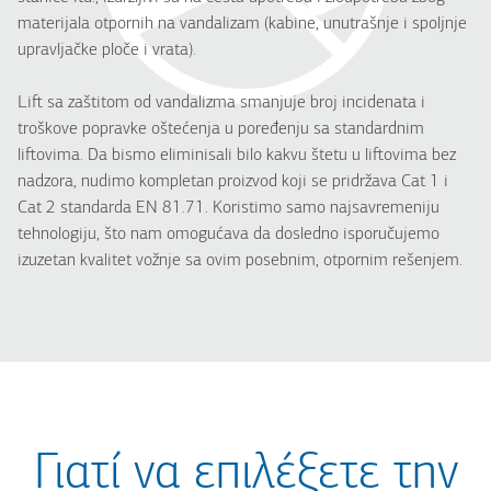
materijala otpornih na vandalizam (kabine, unutrašnje i spoljnje
upravljačke ploče i vrata).
Lift sa zaštitom od vandalizma smanjuje broj incidenata i
troškove popravke oštećenja u poređenju sa standardnim
liftovima. Da bismo eliminisali bilo kakvu štetu u liftovima bez
nadzora, nudimo kompletan proizvod koji se pridržava Cat 1 i
Cat 2 standarda EN 81.71. Koristimo samo najsavremeniju
tehnologiju, što nam omogućava da dosledno isporučujemo
izuzetan kvalitet vožnje sa ovim posebnim, otpornim rešenjem.
Γιατί να επιλέξετε την