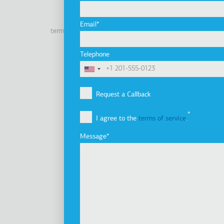
Linkedin
Facebook
Youtube
Instagram
Email
terms of use
privacy policy
cookie policy
Footer
Tel: +30 2341 038 100
Telephone
Terms
Company
Υποσέλιδο
Company Profile
Request a Callback
Vision, Mission & Values
I agree to the
terms of service
.
Group of Companies
Innovation
Message
Sustainability
Investors
Awards
News
Products