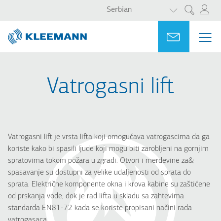
LIST ADDITI
Skip
Skip
Serbian
Претрага
to
to
main
main
Portal
Ask for a
МЕ
ME
content
search
MAI
NAV
Vatrogasni lift
Vatrogasni lift je vrsta lifta koji omogućava vatrogascima da ga
koriste kako bi spasili ljude koji mogu biti zarobljeni na gornjim
spratovima tokom požara u zgradi. Otvori i merdevine za&
spasavanje su dostupni za velike udaljenosti od sprata do
sprata. Električne komponente okna i krova kabine su zaštićene
od prskanja vode, dok je rad lifta u skladu sa zahtevima
standarda EN81-72 kada se koriste propisani načini rada
vatrogasaca.