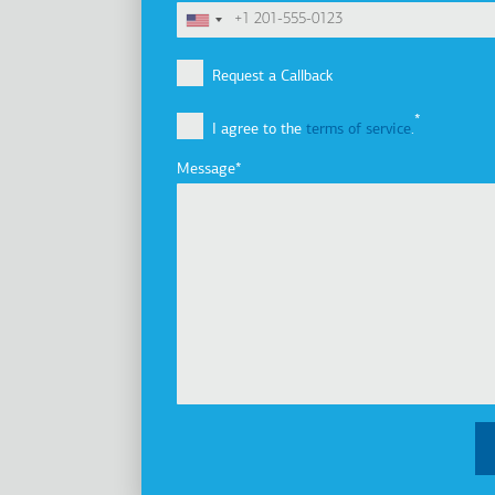
Terms
Company
Υποσέλιδο
Company Profile
Request a Callback
Vision, Mission & Values
I agree to the
terms of service
.
Group of Companies
Innovation
Message
Sustainability
Investors
Awards
News
Products
Elevators
Cabins
Escalators / Moving Walks
Accessibility