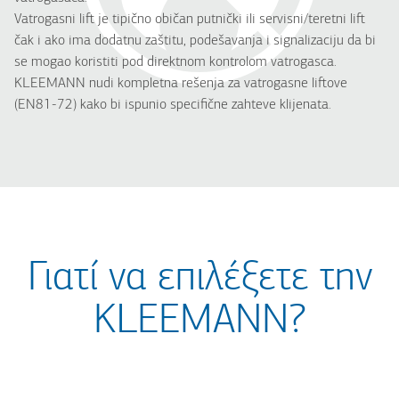
Vatrogasni lift je tipično običan putnički ili servisni/teretni lift
čak i ako ima dodatnu zaštitu, podešavanja i signalizaciju da bi
se mogao koristiti pod direktnom kontrolom vatrogasca.
KLEEMANN nudi kompletna rešenja za vatrogasne liftove
(EN81-72) kako bi ispunio specifične zahteve klijenata.
Γιατί να επιλέξετε την
KLEEMANN?
putnike
Apsolutna sigurnost i za montere i za