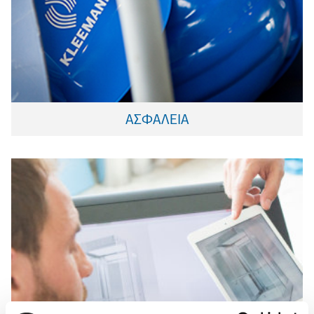
ΑΣΦΑΛΕΙΑ
ανελκυστήρα
αναδεικνύει την αισθητική του
Παγκοσμίου κλάσης Design που