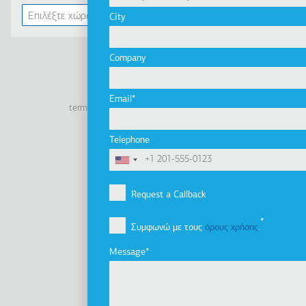
City
Company
Linkedin
Facebook
Youtube
Instagram
Email
terms of use
privacy policy
cookie policy
Footer
Tel: +30 2341 038 100
Telephone
Terms
Η εταιρία
Υποσέλιδο
Εταιρικό προφίλ
Request a Callback
Όραμα, Αποστολή & Αξίες
Συμφωνώ με τους
όρους χρήσης
.
Οι εταιρίες του Ομίλου
Καινοτομία
Message
Ιστορία
Βιωσιμότητα
Ενημέρωση Επενδυτών