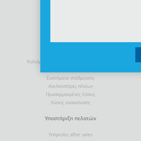
Διακρίσεις
Νέα
Προϊόντα
Ανελκυστήρες
Θάλαμοι
Κυλιόμενες σκάλες / Κυλιόμενοι διάδρομοι
Προσβασιμότητα
Συστήματα στάθμευσης
Ανελκυστήρες πλοίων
Προσαρμοσμένες λύσεις
Λύσεις ανακαίνισης
Υποστήριξη πελατών
Υπηρεσίες after sales