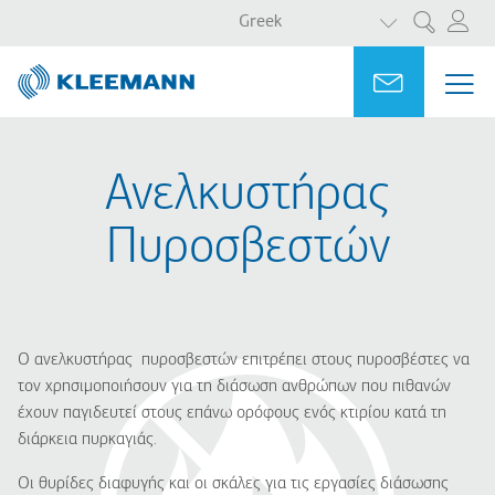
ΛΙΣΤΑ ΠΡΟΣΘ
Παράκαμψη
Skip
Greek
Αναζήτηση
προς
to
το
main
Portal
Ask for a
ΜΕ
ME
κυρίως
search
MAI
περιεχόμενο
NAV
Ανελκυστήρας
Πυροσβεστών
Ο ανελκυστήρας πυροσβεστών επιτρέπει στους πυροσβέστες να
τον χρησιμοποιήσουν για τη διάσωση ανθρώπων που πιθανών
έχουν παγιδευτεί στους επάνω ορόφους ενός κτιρίου κατά τη
διάρκεια πυρκαγιάς.
Οι θυρίδες διαφυγής και οι σκάλες για τις εργασίες διάσωσης