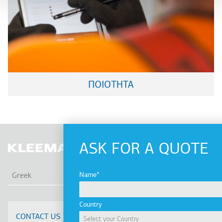
ΠΟΙΟΤΗΤΑ
ASK FOR A QUOTE
ΛΙΣ
Name
Greek
Country
CONTACT US