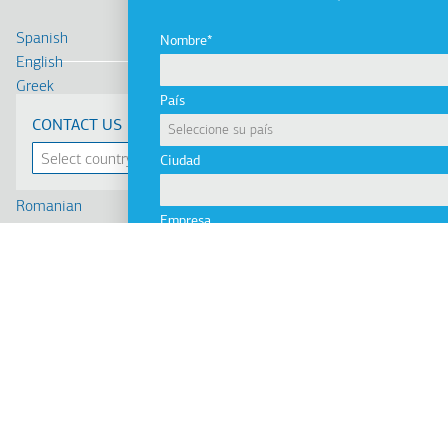
Spanish
Nombre
English
Greek
País
Deutsch
CONTACT US
Français
Russian
Ciudad
Turkish
Romanian
Empresa
Cрпски
Linkedin
Facebook
Youtube
Instagram
Correo electrónico
terms of use
privacy policy
cookie policy
Footer
Tel: +30 2341 038 100
Teléfono
Terms
Empresa
Υποσέλιδο
Perfil de la Empresa
Solicitar una devolución de llamada
Visión, misión y valores