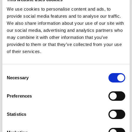
En este contexto, presentamos la nueva serie de ascensores de
We use cookies to personalise content and ads, to
tracción MRL,
City 100, City 300
y
City 400
. Estos nuevos
provide social media features and to analyse our traffic.
productos cuentan con un diseño que permite ahorrar hasta
50
We also share information about your use of our site with
mm
de ancho de ducto o permiten el alojamiento de un
our social media, advertising and analytics partners who
pasajero adicional en la cabina, ¡ mientras que también reduce
may combine it with other information that you’ve
el tiempo de instalación hasta en un
25%
!
provided to them or that they’ve collected from your use
of their services.
Consent
Necessary
Selection
connect to portal
Preferences
Statistics