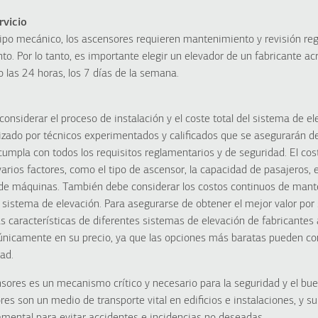
rvicio
ipo mecánico, los ascensores requieren mantenimiento y revisión reg
to. Por lo tanto, es importante elegir un elevador de un fabricante a
 las 24 horas, los 7 días de la semana.
considerar el proceso de instalación y el coste total del sistema de el
lizado por técnicos experimentados y calificados que se asegurarán d
cumpla con todos los requisitos reglamentarios y de seguridad. El cos
rios factores, como el tipo de ascensor, la capacidad de pasajeros, e
a de máquinas. También debe considerar los costos continuos de mante
el sistema de elevación. Para asegurarse de obtener el mejor valor por
as características de diferentes sistemas de elevación de fabricantes 
nicamente en su precio, ya que las opciones más baratas pueden com
dad.
nsores es un mecanismo crítico y necesario para la seguridad y el bu
es son un medio de transporte vital en edificios e instalaciones, y su