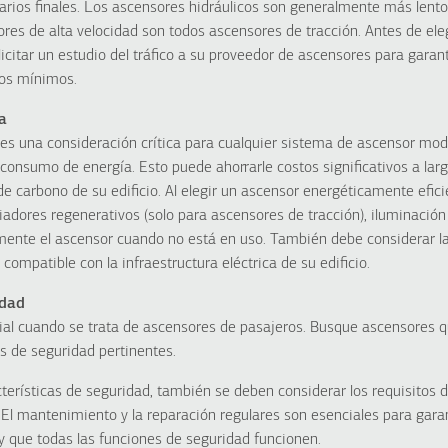
arios finales. Los ascensores hidráulicos son generalmente más lentos
res de alta velocidad son todos ascensores de tracción. Antes de eleg
licitar un estudio del tráfico a su proveedor de ascensores para garan
os mínimos.
ca
 es una consideración crítica para cualquier sistema de ascensor mod
 consumo de energía. Esto puede ahorrarle costos significativos a lar
 de carbono de su edificio. Al elegir un ascensor energéticamente efic
iadores regenerativos (solo para ascensores de tracción), iluminaci
nte el ascensor cuando no está en uso. También debe considerar la
 compatible con la infraestructura eléctrica de su edificio.
idad
ial cuando se trata de ascensores de pasajeros. Busque ascensores 
s de seguridad pertinentes.
terísticas de seguridad, también se deben considerar los requisitos
 El mantenimiento y la reparación regulares son esenciales para gara
y que todas las funciones de seguridad funcionen.