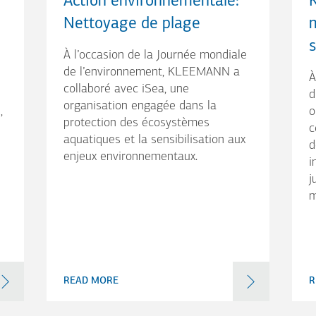
Action environnementale:
Nettoyage de plage
À l’occasion de la Journée mondiale
de l’environnement, KLEEMANN a
À
collaboré avec iSea, une
d
organisation engagée dans la
,
o
protection des écosystèmes
c
aquatiques et la sensibilisation aux
d
enjeux environnementaux.
i
j
m
READ MORE
R