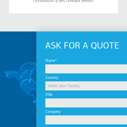
l'innovation à des niveaux élevés.
ASK FOR A QUOTE
Name
Country
Ville
Company