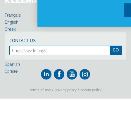
Français
English
Greek
Deutsch
CONTACT US
Russian
Turkish
Romanian
Spanish
Cрпски
Linkedin
Facebook
Youtube
Instagram
terms of use
privacy policy
cookie policy
Footer
Tel: +30 2341 038 100
Terms
Société
Pied
Profil de la société