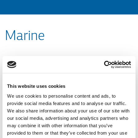
Marine
KLEEMANN propose une gamme des ascenseurs et monte-
charges
marins
pour le transport vertical de passagers et de
marchandises dans les bateaux de croisière privés et
commerciaux, les yachts de luxe, les ferries, les cargos et les
This website uses cookies
plates-formes offshore. Quel que soit le projet, l'expertise et
We use cookies to personalise content and ads, to
l'expérience de KLEEMANN garantissent des options de
provide social media features and to analyse our traffic.
conception sur mesure et des Solutions d'installation flexibles
We also share information about your use of our site with
qui amélioreront à la fois les fonctions opérationnelles et
our social media, advertising and analytics partners who
l'environnement unique de votre navire.
may combine it with other information that you’ve
provided to them or that they’ve collected from your use
Que vous ayez besoin d'installations durables et fiables pour le