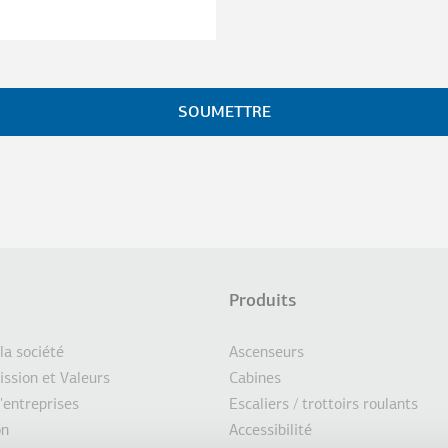
Produits
d
CTIONS SUPPLÉMENTAIRES
 la société
Ascenseurs
ission et Valeurs
Cabines
'entreprises
Escaliers / trottoirs roulants
e
on
Accessibilité