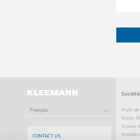
Société
Pie
LISTER LES A
Profil de
Français
de
Vision, M
Groupe d
pag
Innovati
CONTACT US