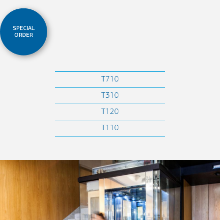
SPECIAL
ORDER
T710
T310
T120
T110