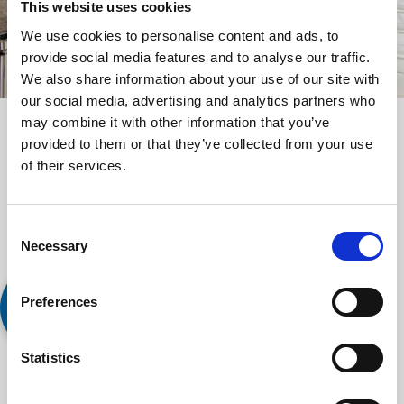
This website uses cookies
We use cookies to personalise content and ads, to
provide social media features and to analyse our traffic.
We also share information about your use of our site with
our social media, advertising and analytics partners who
may combine it with other information that you’ve
provided to them or that they’ve collected from your use
Classique
of their services.
Créez une cabine selon vos propres spécifications de conception
et profitez d'une vaste gamme de parois stratifiés, d'options de
Consent
sols et de plafonds
Necessary
Selection
Preferences
SPECIAL
ORDER
Statistics
A510