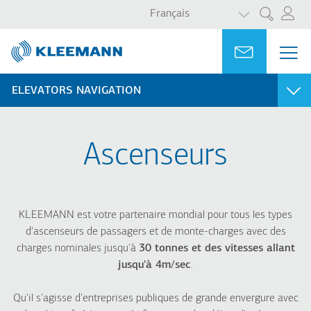
LISTER LES 
Aller
Skip
Français
Rechercher
au
to
contenu
main
Portal
Ask for a
ME
ME
principal
search
MAI
NAV
ELEVATORS NAVIGATION
RÉSIDENTIEL
COMMERCIAL ET PUBLIC
Ascenseurs
City 100
City 400
City 300
City 300
Atlas Basic
Atlas Basic
FlexyLIFT R
Atlas RPH R
KLEEMANN est votre partenaire mondial pour tous les types
Atlas RPH R
Atlas Premium
d'ascenseurs de passagers et de monte-charges avec des
Atlas Gigas R
charges nominales jusqu'à
30 tonnes et des vitesses allant
HRS
jusqu'à 4m/sec
.
Qu'il s'agisse d'entreprises publiques de grande envergure avec