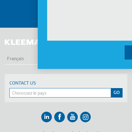
PLUS
LIS
Français
CONTACT US
Linkedin
Facebook
Youtube
Instagram