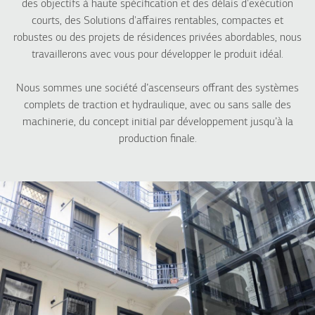
INDUSTRIEL
HÔTEL
des objectifs à haute spécification et des délais d'exécution
Monte-charge hydraulique
courts, des Solutions d'affaires rentables, compactes et
HRS pour hôtels
robustes ou des projets de résidences privées abordables, nous
Atlas Super Gigas
Atlas Premium
Atlas Gigas R
travaillerons avec vous pour développer le produit idéal.
Atlas Gigas R
Compact
Monte-plats
Nous sommes une société d’ascenseurs offrant des systèmes
complets de traction et hydraulique, avec ou sans salle des
machinerie, du concept initial par développement jusqu’à la
SOLUTIONS POUR MAISON
HÔPITAL
production finale.
Maison200 H
Atlas Gigas R
Maison100 H
Atlas Premium
Maison100 E
MaisonLIFT Plus