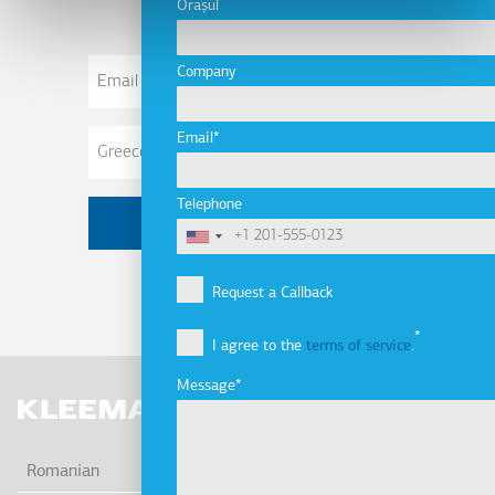
Orașul
Email
Company
Address
Email
Telephone
Request a Callback
I agree to the
terms of service
.
Message
AFI
Romanian