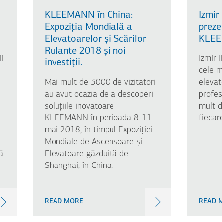
KLEEMANN în China:
Izmir
Expoziția Mondială a
preze
Elevatoarelor și Scărilor
KLE
Rulante 2018 și noi
i
Izmir 
investiții.
cele m
Mai mult de 3000 de vizitatori
elevat
au avut ocazia de a descoperi
profes
soluțiile inovatoare
mult d
KLEEMANN în perioada 8-11
fiecar
mai 2018, în timpul Expoziției
Mondiale de Ascensoare și
ă
Elevatoare găzduită de
Shanghai, în China.
READ MORE
READ 