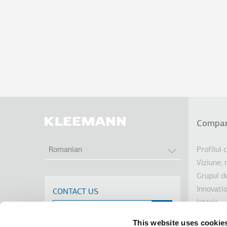
Compan
Sub
AFIȘAȚI ACȚIU
Profilul
Romanian
Viziune, 
Grupul d
Innovati
CONTACT US
Istoric
Dezvolta
This website uses cookie