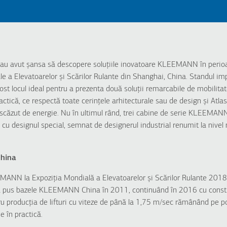
i au avut șansa să descopere soluțiile inovatoare KLEEMANN în perio
e a Elevatoarelor și Scărilor Rulante din Shanghai, China. Standul imp
fost locul ideal pentru a prezenta două soluții remarcabile de mobilita
ctică, ce respectă toate cerințele arhitecturale sau de design și Atlas R
 scăzut de energie. Nu în ultimul rând, trei cabine de serie KLEEMA
rii cu designul special, semnat de designerul industrial renumit la nive
China
ANN la Expoziția Mondială a Elevatoarelor și Scărilor Rulante 2018 
 a pus bazele KLEEMANN China în 2011, continuând în 2016 cu const
 producția de lifturi cu viteze de până la 1,75 m/sec rămânând pe poziț
e în practică.