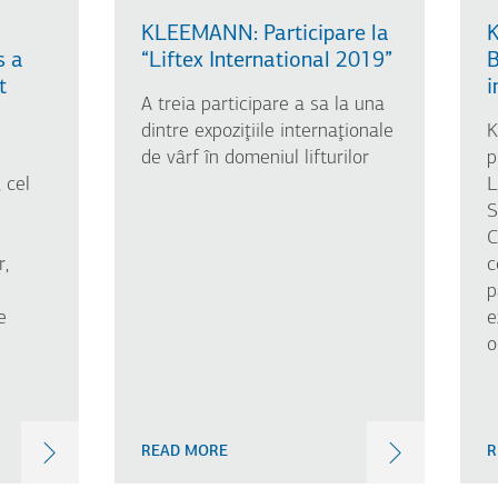
KLEEMANN: Participare la
s a
“Liftex International 2019”
B
t
i
A treia participare a sa la una
dintre expoziţiile internaţionale
K
u
de vârf în domeniul lifturilor
p
 cel
L
S
C
r,
c
p
e
e
o
READ MORE
R