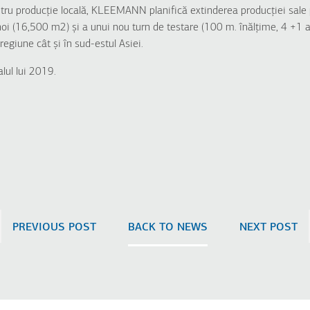
u producție locală, KLEEMANN planifică extinderea producției sale pr
 noi (16,500 m2) și a unui nou turn de testare (100 m. înălțime, 4 +1 
regiune cât și în sud-estul Asiei.
alul lui 2019.
PREVIOUS POST
BACK TO NEWS
NEXT POST