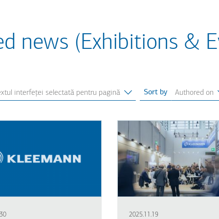
ed news (Exhibitions & E
Sort by
.30
2025.11.19