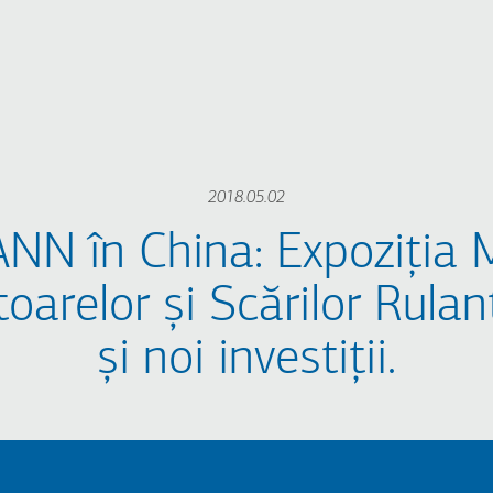
2018.05.02
N în China: Expoziția 
toarelor și Scărilor Rula
și noi investiții.