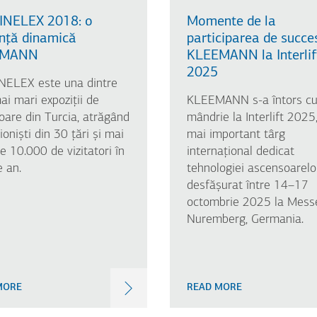
 INELEX 2018: o
Momente de la
nță dinamică
participarea de succe
EMANN
KLEEMANN la Interlif
2025
INELEX este una dintre
ai mari expoziții de
KLEEMANN s-a întors c
oare din Turcia, atrăgând
mândrie la Interlift 2025,
ioniști din 30 țări și mai
mai important târg
e 10.000 de vizitatori în
internațional dedicat
e an.
tehnologiei ascensoarelo
desfășurat între 14–17
octombrie 2025 la Mess
Nuremberg, Germania.
MORE
READ MORE