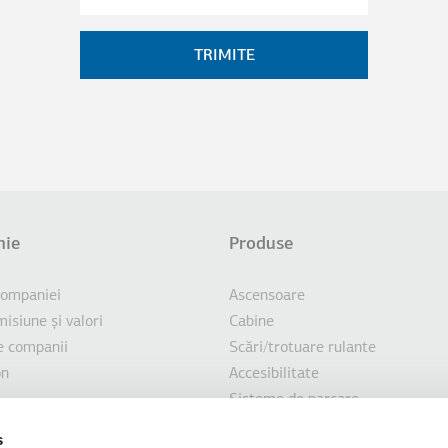
ie
Produse
sol
NILE SUPLIMENTARE
 companiei
Ascensoare
misiune şi valori
Cabine
e companii
Scări/trotuare rulante
on
Accesibilitate
Sisteme de parcare
re durabilă
Marin
s