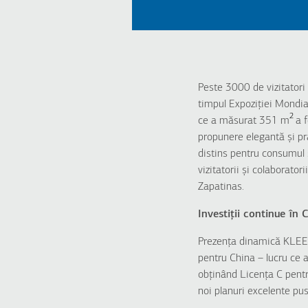
Peste 3000 de vizitator
timpul Expoziției Mondial
2
ce a măsurat 351 m
a 
propunere elegantă și pra
distins pentru consumul
vizitatorii și colaborato
Zapatinas.
Investiții continue în 
Prezența dinamică KLEEM
pentru China – lucru ce
obținând Licența C pentru
noi planuri excelente pus