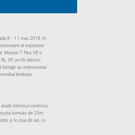
ada 8 - 11 mai 2018, în
resionant al expoziției
te: Maison T Plus SP, o
L SP, un lift electric
NN Design au impresionat
l mondial Andreas
arată interesul continuu
rucția turnului de 25m
ii și în ziua de azi, cu