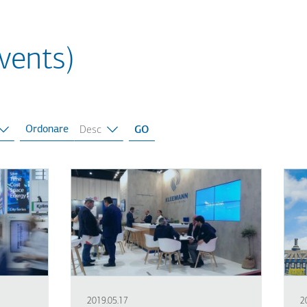
vents)
Ordonare
2019.05.17
2