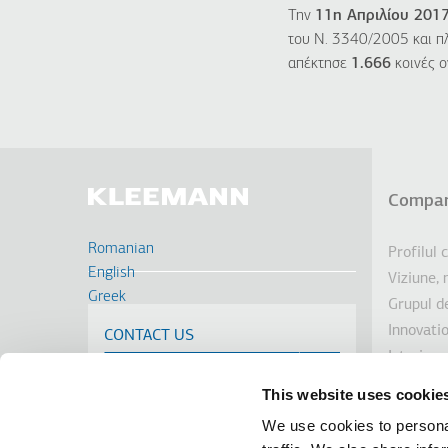
Την
11η Απριλίου 201
του Ν. 3340/2005 και π
απέκτησε
1.666
κοινές ο
Compan
Sub
Romanian
Profilul
English
Viziune, 
Greek
Grupul d
Deutsch
Innovati
CONTACT US
Français
Istoric
Russian
Dezvolta
Turkish
This website uses cookie
Investito
Spanish
We use cookies to personal
Premii
Cрпски