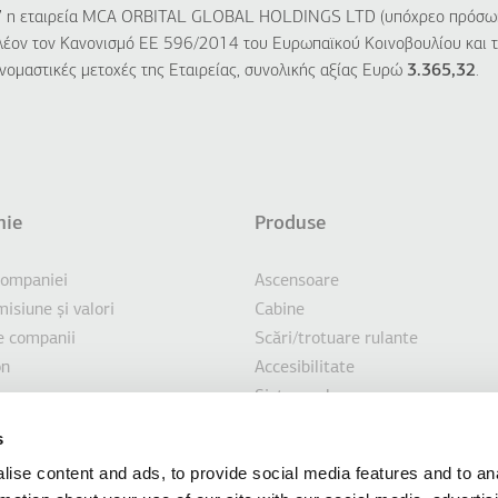
7
η εταιρεία MCA ORBITAL GLOBAL HOLDINGS LTD (υπόχρεο πρόσωπ
λέον τον Κανονισμό ΕΕ 596/2014 του Ευρωπαϊκού Κοινοβουλίου και τ
νομαστικές μετοχές της Εταιρείας, συνολικής αξίας Ευρώ
3.365,32
.
ie
Produse
sol
 companiei
Ascensoare
misiune şi valori
Cabine
e companii
Scări/trotuare rulante
on
Accesibilitate
Sisteme de parcare
re durabilă
Marin
s
ri
Soluţii personalizate
ise content and ads, to provide social media features and to an
Soluţii de modernizare