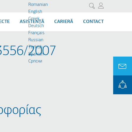
Romanian
Cercetare
English
Greek
ECTE
ASISTENȚĂ
CARIERĂ
CONTACT
Deutsch
Français
Russian
 3556/2007
Turkish
Spanish
Cрпски
οφορίας