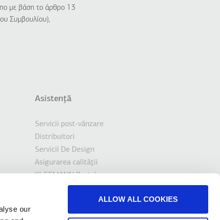
ο με βάση το άρθρο 13
ου Συμβουλίου),
Asistenţă
Servicii post-vânzare
Distribuitori
Servicii De Design
Asigurarea calităţii
KLEEMANN Portal
Tools & Downloads
ALLOW ALL COOKIES
Contact
alyse our