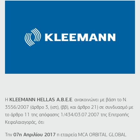
Η
KLEEMANN HELLAS A.B.E.E
. ανακοινώνει με βάση το Ν.
3556/2007 (άρθρο 3, (ιστ), (ββ), και άρθρο 21) σε συνδυασμό με
το άρθρο 11 της απόφασης 1/434/03.07.2007 της Επιτροπής
Κεφαλαιαγοράς, ότι:
Την
07η Απριλίου 2017
η εταιρεία MCA ORBITAL GLOBAL