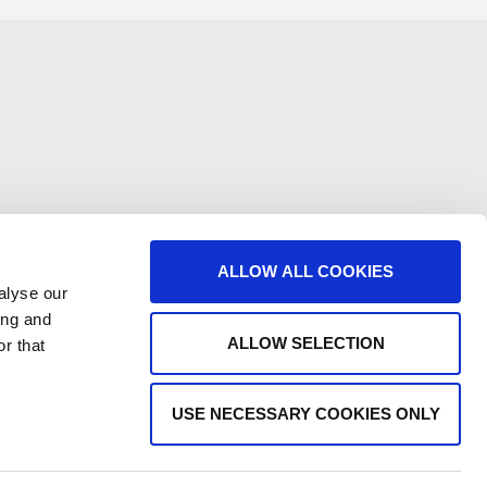
ALLOW ALL COOKIES
alyse our
ing and
ALLOW SELECTION
r that
USE NECESSARY COOKIES ONLY
Copyright © 2026 KLEEMANN All rights reserved
ustrial Area, PO Box 25, Post Code 61 100, Kilkis, Greece, with
 gives any guarantee and accepts any liability for the up-to-