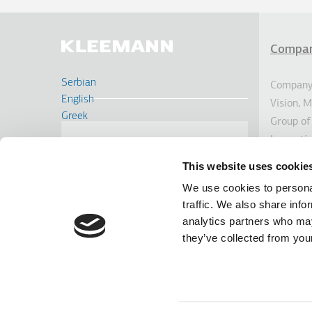
Compa
Υπο
Serbian
Company 
English
Vision, 
Greek
Group of
Deutsch
Innovati
CONTACT US
Français
Sustainab
This website uses cookie
Russian
Investor
Turkish
We use cookies to personal
Awards
Romanian
traffic. We also share info
News
Spanish
analytics partners who may
they’ve collected from your
Linkedin
Facebook
Youtube
Instagram
terms of use
privacy policy
cookie policy
Footer
Tel: +30 2341 038 100
The infor
Terms
GEMI No.