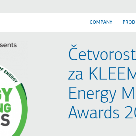
COMPANY
PROD
Četvoros
za KLEE
Energy M
Awards 