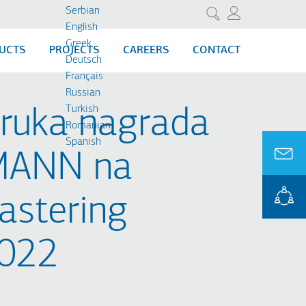
Serbian
Претрага
English
Greek
UCTS
PROJECTS
CAREERS
CONTACT
Deutsch
Français
Russian
Turkish
truka nagrada
Romanian
Spanish
MANN na
astering
2022