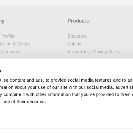
ny
Products
σέλιδο
Profile
Elevators
Mission & Values
Cabins
 Companies
Escalators / Moving Walks
on
Accessibility
ility
Parking Systems
s
s
Marine
ise content and ads, to provide social media features and to an
Custom Solutions
rmation about your use of our site with our social media, advertis
Modernisation Solutions
 combine it with other information that you’ve provided to them o
 use of their services.
mation of this website is provided by KLEEMANN HELLAS SA, based in Kilkis Ind
 014486435000, Tax number 094124623 (Tax Office of Kilkis). No Group Company