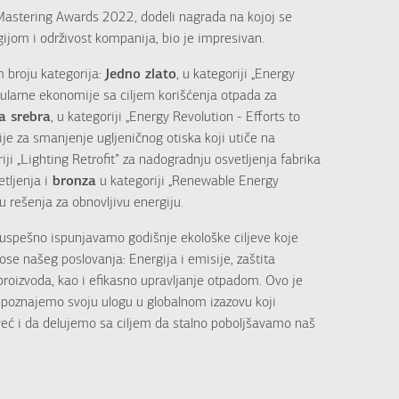
Mastering Awards 2022, dodeli nagrada na kojoj se
gijom i održivost kompanija, bio je impresivan.
 broju kategorija:
Jedno zlato
, u kategoriji „Energy
ularne ekonomije sa ciljem korišćenja otpada za
a srebra
, u kategoriji „Energy Revolution - Efforts to
je za smanjenje ugljeničnog otiska koji utiče na
ji „Lighting Retrofit” za nadogradnju osvetljenja fabrika
ljenja i
bronza
u kategoriji „Renewable Energy
 rešenja za obnovljivu energiju.
uspešno ispunjavamo godišnje ekološke ciljeve koje
ose našeg poslovanja: Energija i emisije, zaštita
 proizvoda, kao i efikasno upravljanje otpadom. Ovo je
poznajemo svoju ulogu u globalnom izazovu koji
eć i da delujemo sa ciljem da stalno poboljšavamo naš