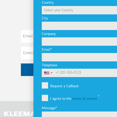
Country
newsletter
City
Email
Company
Address
Email
Telephone
Request a Callback
I agree to the
terms of service
.
Message