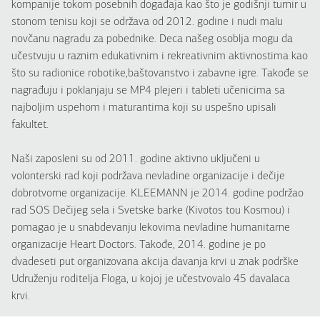
kompanije tokom posebnih događaja kao što je godišnji turnir u
stonom tenisu koji se održava od 2012. godine i nudi malu
novčanu nagradu za pobednike. Deca našeg osoblja mogu da
učestvuju u raznim edukativnim i rekreativnim aktivnostima kao
što su radionice robotike,baštovanstvo i zabavne igre. Takođe se
nagrađuju i poklanjaju se MP4 plejeri i tableti učenicima sa
najboljim uspehom i maturantima koji su uspešno upisali
fakultet.
Naši zaposleni su od 2011. godine aktivno uključeni u
volonterski rad koji podržava nevladine organizacije i dečije
dobrotvorne organizacije. KLEEMANN je 2014. godine podržao
rad SOS Dečijeg sela i Svetske barke (Kivotos tou Kosmou) i
pomagao je u snabdevanju lekovima nevladine humanitarne
organizacije Heart Doctors. Takođe, 2014. godine je po
dvadeseti put organizovana akcija davanja krvi u znak podrške
Udruženju roditelja Floga, u kojoj je učestvovalo 45 davalaca
krvi.