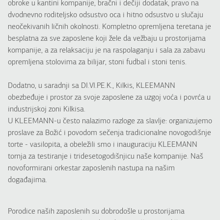
obroke u kantini kompanije, bračni i dečiji dodatak, pravo na
dvodnevno roditeljsko odsustvo oca i hitno odsustvo u slučaju
neočekivanih ličnih okolnosti. Kompletno opremljena teretana je
besplatna za sve zaposlene koji žele da vežbaju u prostorijama
kompanije, a za relaksaciju je na raspolaganju i sala za zabavu
opremljena stolovima za bilijar, stoni fudbal i stoni tenis.
Dodatno, u saradnji sa DI.VI.PE.K., Kilkis, KLEEMANN
obezbeđuje i prostor za svoje zaposlene za uzgoj voća i povrća u
industrijskoj zoni Kilkisa.
U KLEEMANN-u često nalazimo razloge za slavlje: organizujemo
proslave za Božić i povodom sečenja tradicionalne novogodišnje
torte - vasilopita, a obeležili smo i inauguraciju KLEEMANN
tornja za testiranje i tridesetogodišnjicu naše kompanije. Naš
novoformirani orkestar zaposlenih nastupa na našim
događajima.
Porodice naših zaposlenih su dobrodošle u prostorijama