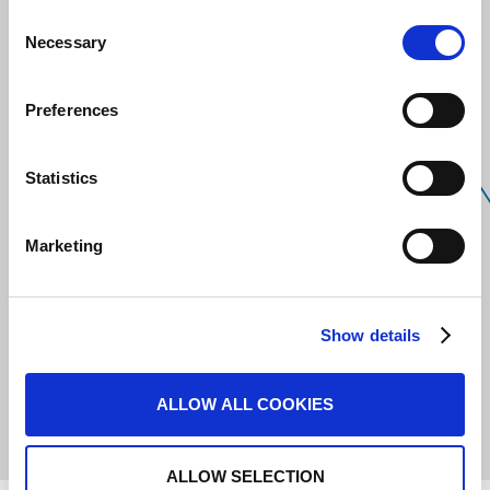
Consent
Necessary
Selection
Preferences
Statistics
Best Workplaces
N
2015
Marketing
Show details
ALLOW ALL COOKIES
ALLOW SELECTION
ВИШЕ