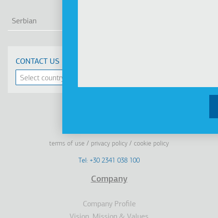
LIS
Serbian
CONTACT US
Linkedin
Facebook
Youtube
Instagram
terms of use
privacy policy
cookie policy
Footer
Tel: +30 2341 038 100
Terms
Company
Υποσέλιδο
Company Profile
Vision, Mission & Values