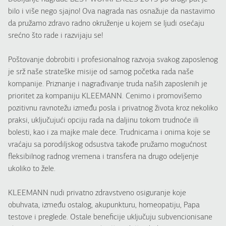
bilo i više nego sjajno! Ova nagrada nas osnažuje da nastavimo
da pružamo zdravo radno okruženje u kojem se ljudi osećaju
srećno što rade i razvijaju se!
Poštovanje dobrobiti i profesionalnog razvoja svakog zaposlenog
je srž naše strateške misije od samog početka rada naše
kompanije. Priznanje i nagrađivanje truda naših zaposlenih je
prioritet za kompaniju KLEEMANN. Cenimo i promovišemo
pozitivnu ravnotežu između posla i privatnog života kroz nekoliko
praksi, uključujući opciju rada na daljinu tokom trudnoće ili
bolesti, kao i za majke male dece. Trudnicama i onima koje se
vraćaju sa porodiljskog odsustva takođe pružamo mogućnost
fleksibilnog radnog vremena i transfera na drugo odeljenje
ukoliko to žele.
KLEEMANN nudi privatno zdravstveno osiguranje koje
obuhvata, između ostalog, akupunkturu, homeopatiju, Papa
testove i preglede. Ostale beneficije uključuju subvencionisane