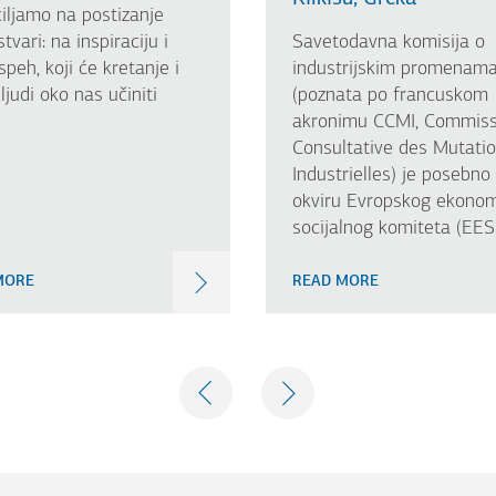
iljamo na postizanje
tvari: na inspiraciju i
Savetodavna komisija o
speh, koji će kretanje i
industrijskim promenam
 ljudi oko nas učiniti
(poznata po francuskom
akronimu CCMI, Commiss
Consultative des Mutati
Industrielles) je posebno 
okviru Evropskog ekonom
socijalnog komiteta (EE
MORE
READ MORE
PREVIOUS
NEXT