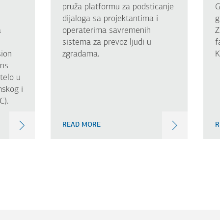
pruža platformu za podsticanje
G
dijaloga sa projektantima i
g
a
operaterima savremenih
Z
sistema za prevoz ljudi u
f
ion
zgradama.
K
ons
telo u
skog i
SC).
READ MORE
R