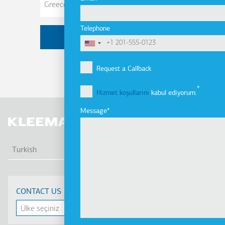
Telephone
Request a Callback
Hizmet koşullarını
kabul ediyorum.
Message
EK 
Turkish
CONTACT US