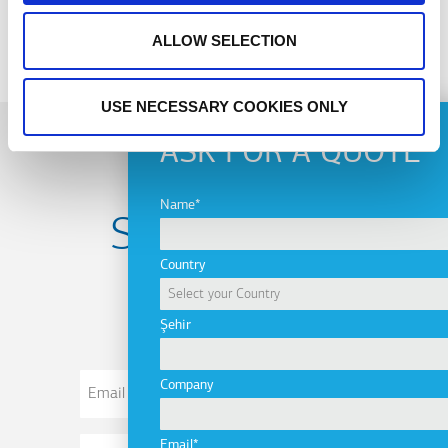
PREVIOUS
NEXT
ALLOW SELECTION
USE NECESSARY COOKIES ONLY
ASK FOR A QUOTE
Name
Subscribe to
Country
newsletter
Şehir
Email
Company
Address
Email