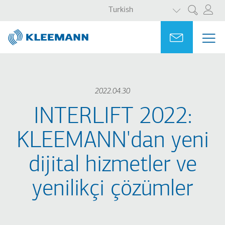
EK EYLEMLER
Ana
Skip
Turkish
Ara
içeriğe
to
atla
main
Portal
Ask for a
ME
ME
search
MAI
NAV
2022.04.30
INTERLIFT 2022:
KLEEMANN'dan yeni
dijital hizmetler ve
yenilikçi çözümler