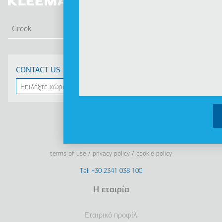
ΛΙΣ
Greek
CONTACT US
Linkedin
Facebook
Youtube
Instagram
terms of use
privacy policy
cookie policy
Footer
Tel: +30 2341 038 100
Terms
Η εταιρία
Υποσέλιδο
Εταιρικό προφίλ