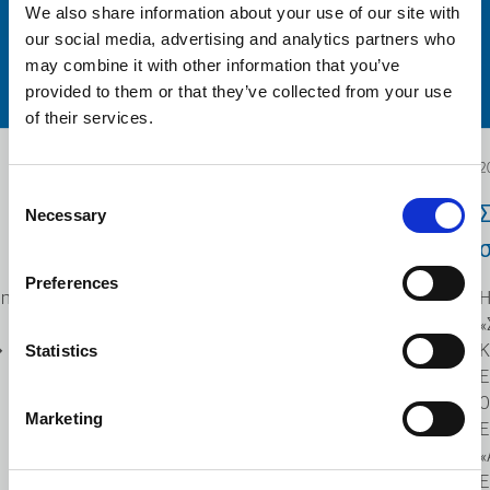
We also share information about your use of our site with
our social media, advertising and analytics partners who
may combine it with other information that you’ve
provided to them or that they’ve collected from your use
of their services.
2024.12.19
2
Consent
Επενδυτικά Σχέδια
Necessary
Selection
Καινοτομίας
σ
Preferences
 η
Η KLEEMANN υπό την δράση
Η
«Επενδυτικά Σχέδια Καινοτομίας» του
«
Statistics
�
Επιχειρησιακού Προγράμματος
Κ
"Κεντρική Μακεδονία" που
Ε
συγχρηματοδοτείται/
0
Marketing
συγχρηματοδοτήθηκε από την
Ε
Ευρωπαϊκή Ένωση (ΕΕ) και Εθνικούς
«
Πόρους μέσω του Προγράμματος
Ε