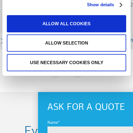
Show details
«Κεντρική Μακεδονία», ΕΣ
2
ALLOW ALL COOKIES
ΠΕΡΙΣΣΟΤΕΡΑ
Π
ALLOW SELECTION
USE NECESSARY COOKIES ONLY
PREVIOUS
NEXT
ASK FOR A QUOTE
Name
Εγγραφείτε στο