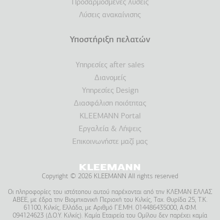
Προσαρμοσμένες λύσεις
Λύσεις ανακαίνισης
Υποστήριξη πελατών
Υπηρεσίες after sales
Διανομείς
Υπηρεσίες Design
Διασφάλιση ποιότητας
KLEEMANN Portal
Εργαλεία & Λήψεις
Επικοινωνήστε μαζί μας
Copyright © 2026 KLEEMANN All rights reserved
Οι πληροφορίες του ιστότοπου αυτού παρέχονται από την ΚΛΕΜΑΝ ΕΛΛΑΣ
ΑΒΕΕ, με έδρα την Βιομηχανική Περιοχή του Κιλκίς, Ταχ. Θυρίδα 25, Τ.Κ.
61100, Κιλκίς, Ελλάδα, με Αριθμό Γ.Ε.ΜΗ. 014486435000, Α.Φ.Μ.
094124623 (Δ.Ο.Υ. Κιλκίς). Καμία Εταιρεία του Ομίλου δεν παρέχει καμία