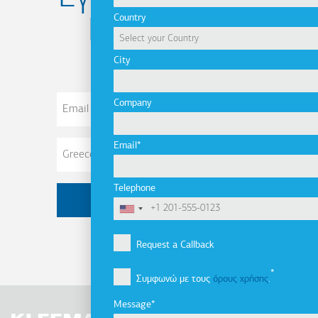
Country
Newsletter
City
Email
Company
Address
Email
Telephone
Request a Callback
Συμφωνώ με τους
όρους χρήσης
.
Message