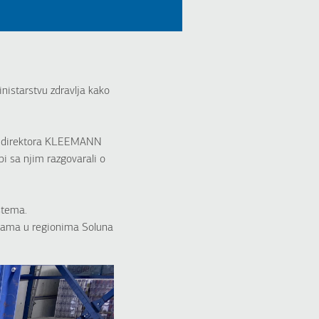
nistarstvu zdravlja kako
nog direktora KLEEMANN
bi sa njim razgovarali o
istema.
lnicama u regionima Soluna