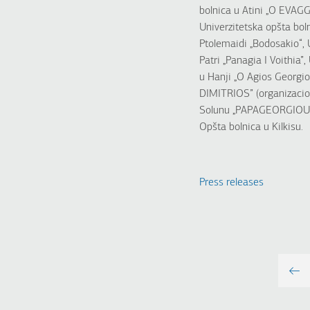
bolnica u Atini „O EVAGG
Univerzitetska opšta bol
Ptolemaidi „Bodosakio“, U
Patri „Panagia I Voithia”
u Hanji „O Agios Georgi
DIMITRIOS” (organizaci
Solunu „PAPAGEORGIOU”, 
Opšta bolnica u Kilkisu.
Press releases