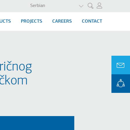
LIST ADDITIONAL ACTI
Serbian
Претрага
UCTS
PROJECTS
CAREERS
CONTACT
ričnog
rčkom