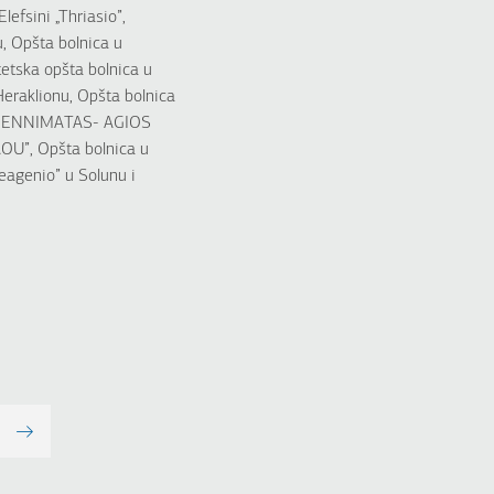
efsini „Thriasio”,
u, Opšta bolnica u
tetska opšta bolnica u
 Heraklionu, Opšta bolnica
 „G.GENNIMATAS- AGIOS
OU”, Opšta bolnica u
eagenio” u Solunu i