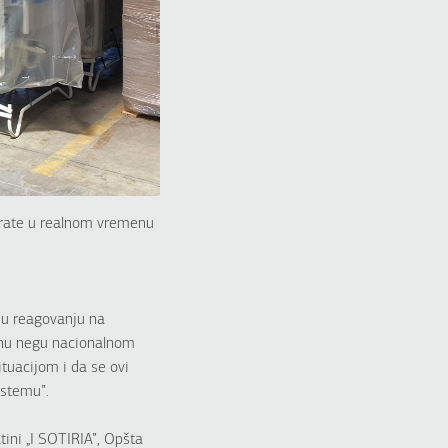
prate u realnom vremenu
 u reagovanju na
ivnu negu nacionalnom
tuacijom i da se ovi
istemu”.
tini „I SOTIRIA”, Opšta