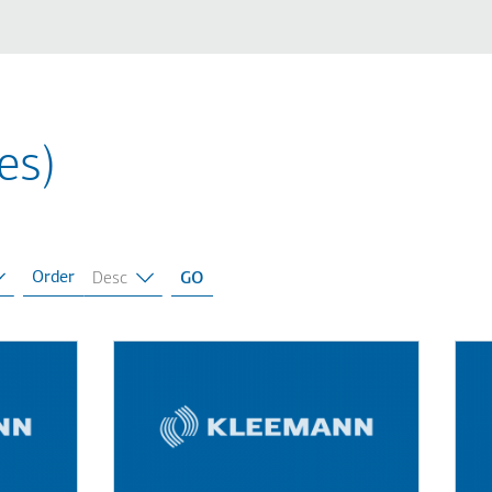
es)
Order