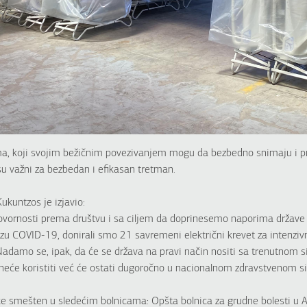
ima, koji svojim bežičnim povezivanjem mogu da bezbedno snimaju i 
su važni za bezbedan i efikasan tretman.
ukuntzos je izjavio:
ovornosti prema društvu i sa ciljem da doprinesemo naporima države
izu COVID-19, donirali smo 21 savremeni električni krevet za intenz
damo se, ipak, da će se država na pravi način nositi sa trenutnom si
 neće koristiti već će ostati dugoročno u nacionalnom zdravstvenom s
́e smešten u sledećim bolnicama: Opšta bolnica za grudne bolesti u A