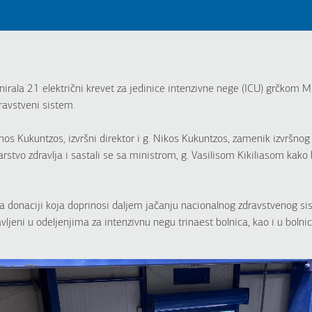
la 21 električni krevet za jedinice intenzivne nege (ICU) grčkom Mi
dravstveni sistem.
inos Kukuntzos, izvršni direktor i g. Nikos Kukuntzos, zamenik izvrš
arstvo zdravlja i sastali se sa ministrom, g. Vasilisom Kikiliasom kako 
na donaciji koja doprinosi daljem jačanju nacionalnog zdravstvenog s
tavljeni u odeljenjima za intenzivnu negu trinaest bolnica, kao i u bo