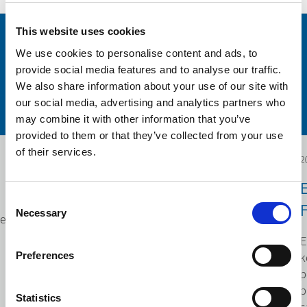
This website uses cookies
We use cookies to personalise content and ads, to
provide social media features and to analyse our traffic.
We also share information about your use of our site with
our social media, advertising and analytics partners who
may combine it with other information that you’ve
provided to them or that they’ve collected from your use
of their services.
2025.12.04
2
Poseta Savetodavne
Consent
komisije o industrijskim
F
Necessary
Selection
je
promenama (CCMI)
E
KLEEMANN Hellas u
Preferences
k
p
Kilkisu, Grčka
p
Statistics