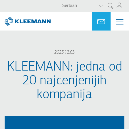
LIST ADDITI
Skip
Skip
Serbian
Претрага
to
to
main
main
Portal
Ask for a
МЕ
ME
content
search
MAI
NAV
2025.12.03
KLEEMANN: jedna od
20 najcenjenijih
kompanija