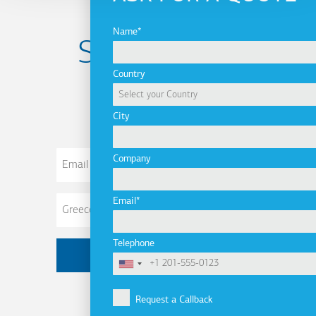
Name
Subscribe to
Country
newsletter
City
Email
Company
Address
Email
Telephone
Request a Callback