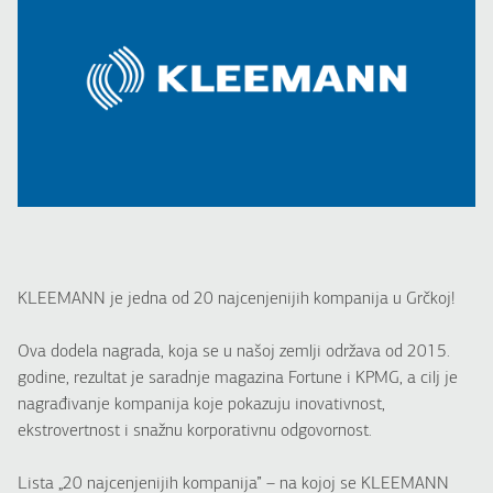
KLEEMANN je jedna od 20 najcenjenijih kompanija u Grčkoj!
Ova dodela nagrada, koja se u našoj zemlji održava od 2015.
godine, rezultat je saradnje magazina Fortune i KPMG, a cilj je
nagrađivanje kompanija koje pokazuju inovativnost,
ekstrovertnost i snažnu korporativnu odgovornost.
Lista „20 najcenjenijih kompanija” – na kojoj se KLEEMANN