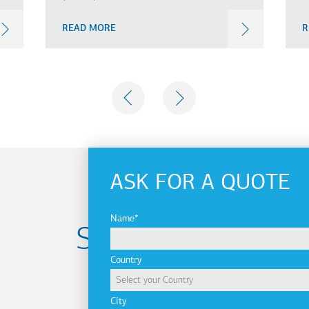
READ MORE
R
PREVIOUS
NEXT
ASK FOR A QUOTE
Name
Subscribe to
Country
newsletter
City