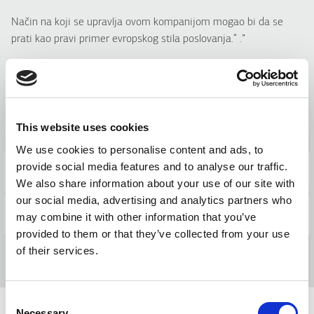
Način na koji se upravlja ovom kompanijom mogao bi da se
prati kao pravi primer evropskog stila poslovanja.“
.”
Press releases
BACK TO NEWS
This website uses cookies
We use cookies to personalise content and ads, to
provide social media features and to analyse our traffic.
PREVIOUS POST
We also share information about your use of our site with
our social media, advertising and analytics partners who
NEXT POST
may combine it with other information that you’ve
provided to them or that they’ve collected from your use
of their services.
Consent
Necessary