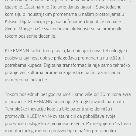
G-din Giannis Sanidiotis, generalni direktor KLEEMANN GROUP,
izjavio je: „Čast nam je što smo danas ugostili Savetodavnu
komisiju o industrijskim promenama u našim prostorijama u
Kilkisu. Digitalizacija je globalni fenomen koji utiče na naše
živote. Mnoge naše svakodnevne aktivnosti su se promenile
tokom poslednje decenije.
KLEEMANN radi u tom pravcu, kombinujući nove tehnologije i
poslovnu agilnost dok se prilagođava promenama na tržištu i
potrebama kupaca. Digitalna transformacija nije samo tehničko
pitanje već kulturna promena koja ističe način razmišljanja
usmeren na inovacije.
Tokom poslednjih pet godina uložili smo više od 30 miliona evra
u inovacije. KLEEMANN poseduje 26 registrovanih patenata.
Tehnološke inovacije koje su bile patentirane definišu i
promovišu KLEEMANN-ov stalni cilj da poboljšava svoje
proizvode i usluge kroz pionirska rešenja. Primenjujemo 5s Lean
manufacturing metodu proizvodnje u našim proizvodnim