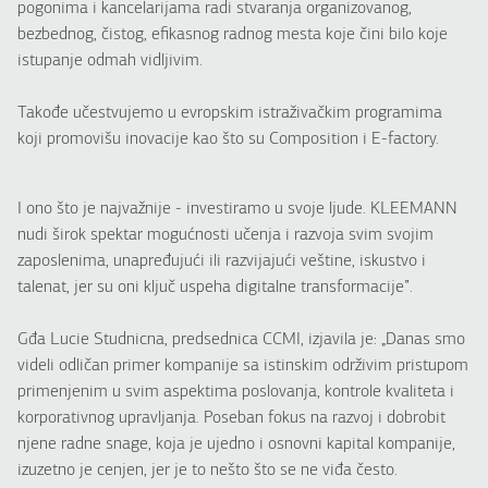
pogonima i kancelarijama radi stvaranja organizovanog,
bezbednog, čistog, efikasnog radnog mesta koje čini bilo koje
istupanje odmah vidljivim.
Takođe učestvujemo u evropskim istraživačkim programima
koji promovišu inovacije kao što su Composition i E-factory.
I ono što je najvažnije - investiramo u svoje ljude. KLEEMANN
nudi širok spektar mogućnosti učenja i razvoja svim svojim
zaposlenima, unapređujući ili razvijajući veštine, iskustvo i
talenat, jer su oni ključ uspeha digitalne transformacije”.
Gđa Lucie Studnicna, predsednica CCMI, izjavila je: „Danas smo
videli odličan primer kompanije sa istinskim održivim pristupom
primenjenim u svim aspektima poslovanja, kontrole kvaliteta i
korporativnog upravljanja. Poseban fokus na razvoj i dobrobit
njene radne snage, koja je ujedno i osnovni kapital kompanije,
izuzetno je cenjen, jer je to nešto što se ne viđa često.