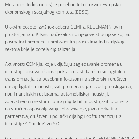
Mutations Industrielles) je posebno telo u okviru Evropskog
ekonomskog i socijalnog komiteta (EESC).
U okviru posete Izvršnog odbora CCMI-a KLEEMANN-ovim
prostorijama u Kilkisu, dočekali smo njegove stručnjake koji su
posmatrali promene u proizvodnim procesima industrijskog
sektora koje je donela digitalizacija.
Aktivnosti CCMI-ja, koje uključuju sagledavanje promena u
industriji, pokrivaju širok spektar oblasti kao što su digitalna
transformacija, sa posebnim fokusom na sektorski i društveni
uticaj digitalnih industrijskih promena u proizvodnji i uslugama,
npr. finansijskim uslugama, automobilskoj industriji,
zdravstvenom sektoru i uticaj digitalnih industrijskih promena
na stručno osposobljavanje, obrazovanje, javno-privatna
partnerstva, društveni i politički dijalog i opštu tranziciju iz
industrije 4.0 u društvo 5.0.