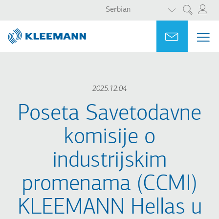
LIST ADDITI
Skip
Skip
Serbian
Претрага
to
to
main
main
Portal
Ask for a
МЕ
ME
content
search
MAI
NAV
2025.12.04
Poseta Savetodavne
komisije o
industrijskim
promenama (CCMI)
KLEEMANN Hellas u