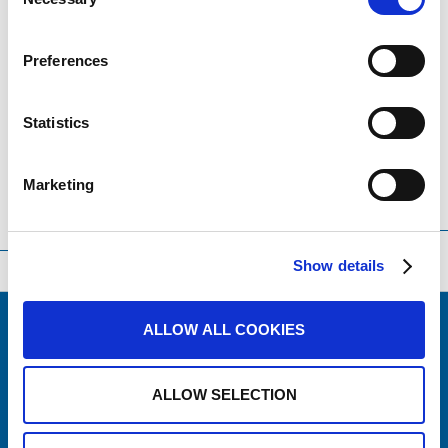
Selection
Related news (Press
Preferences
releases)
Statistics
Marketing
Translation language
Sort
Order
by
Show details
ALLOW ALL COOKIES
ALLOW SELECTION