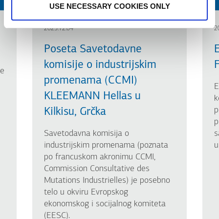
USE NECESSARY COOKIES ONLY
2025.12.04
2
Poseta Savetodavne
komisije o industrijskim
F
je
promenama (CCMI)
E
KLEEMANN Hellas u
k
p
Kilkisu, Grčka
p
Savetodavna komisija o
s
industrijskim promenama (poznata
u
po francuskom akronimu CCMI,
Commission Consultative des
Mutations Industrielles) je posebno
telo u okviru Evropskog
ekonomskog i socijalnog komiteta
(EESC).