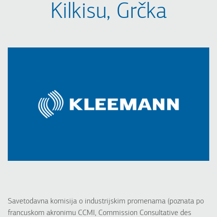
Kilkisu, Grčka
Savetodavna komisija o industrijskim promenama (poznata po
francuskom akronimu CCMI, Commission Consultative des