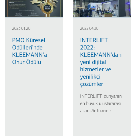
2023.01.20
2022.04.30
PMO Küresel
INTERLIFT
Ödülleri'nde
2022:
KLEEMANN'a
KLEEMANN'dan
Onur Ödülü
yeni dijital
hizmetler ve
yenilikçi
çözümler
INTERLIFT, dünyanın
en büyük uluslararası
asansör fuarıdır.