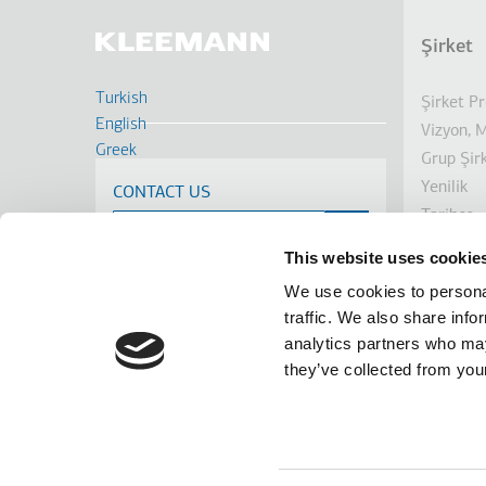
Şirket
Dip
Turkish
Şirket Pr
English
Vizyon, 
Greek
Grup Şirk
Deutsch
Yenilik
CONTACT US
Français
Tarihçe
Russian
Sürdürüle
Romanian
This website uses cookie
Yatırımcı
Spanish
We use cookies to personal
Ödüller
Cрпски
traffic. We also share info
Haberler
analytics partners who may
Linkedin
Facebook
Youtube
Instagram
terms of use
privacy policy
cookie policy
they’ve collected from your
Footer
Tel: +30 2341 038 100
Terms
Bu we
61100