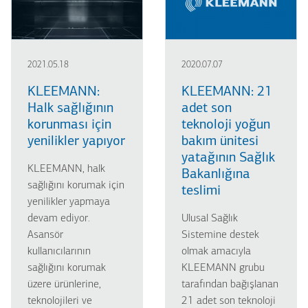
2021.05.18
2020.07.07
KLEEMANN:
KLEEMANN: 21
Halk sağlığının
adet son
korunması için
teknoloji yoğun
yenilikler yapıyor
bakım ünitesi
yatağının Sağlık
KLEEMANN, halk
Bakanlığına
sağlığını korumak için
teslimi
yenilikler yapmaya
devam ediyor.
Ulusal Sağlık
Asansör
Sistemine destek
kullanıcılarının
olmak amacıyla
sağlığını korumak
KLEEMANN grubu
üzere ürünlerine,
tarafından bağışlanan
teknolojileri ve
21 adet son teknoloji