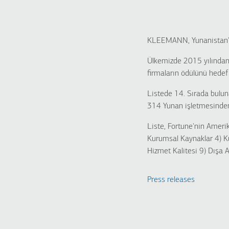
KLEEMANN, Yunanistan'ın
Ülkemizde 2015 yılından b
firmaların ödülünü hedef
Listede 14. Sırada bulu
314 Yunan işletmesinden 
Liste, Fortune'nin Amerik
Kurumsal Kaynaklar 4) K
Hizmet Kalitesi 9) Dışa 
Press releases