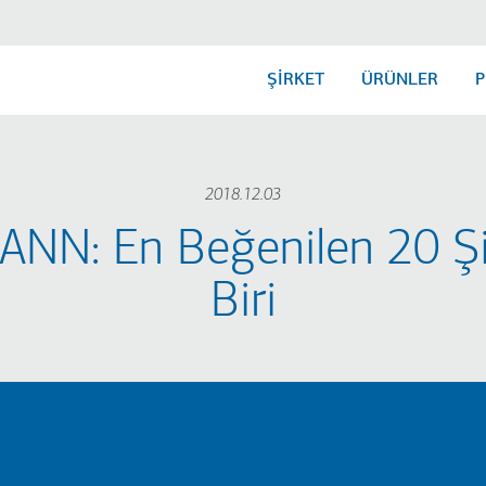
ŞİRKET
ÜRÜNLER
P
2018.12.03
NN: En Beğenilen 20 Şi
Biri