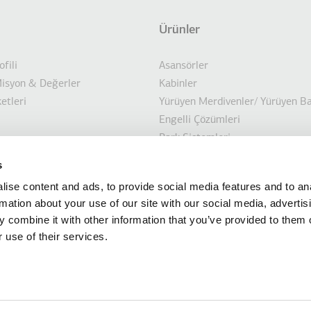
Ürünler
not
ofili
Asansörler
Misyon & Değerler
Kabinler
etleri
Yürüyen Merdivenler/ Yürüyen Ba
Engelli Çözümleri
Park Sistemleri
bilirlik
Denizcilik Çözümleri
s
lar
Proje Odaklı Çözümler
ise content and ads, to provide social media features and to an
Modernizasyon çözümleri
rmation about your use of our site with our social media, advertis
 combine it with other information that you’ve provided to them o
 use of their services.
b sitesinin bilgileri, GEMI No. 014486435000 ve Vergi numarası 094124623 (Kilk
, Kilkis Sanayi Bölgesi'nde bulunan KLEEMANΝ HELLAS SA tarafından sağlanmak