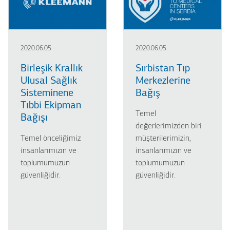
2020.06.05
2020.06.05
Birleşik Krallık
Sırbistan Tıp
Ulusal Sağlık
Merkezlerine
Sisteminene
Bağış
Tıbbi Ekipman
Temel
Bağışı
değerlerimizden biri
Temel önceliğimiz
müşterilerimizin,
insanlarımızın ve
insanlarımızın ve
toplumumuzun
toplumumuzun
güvenliğidir.
güvenliğidir.