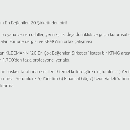
 En Beğenilen 20 Şirketinden biri!
u yana verilen ödüller, yenilikçilik, dışa dönüklük ve güçlü kurumsal 
 alan Fortune dergisi ve KPMG'nin ortak çalışması.
nan KLEEMANN “20 En Çok Beğenilen Şirketler” listesi bir KPMG araş
1.700'den fazla profesyonel yer aldı.
an baskısı tarafından seçilen 9 temel kritere göre oluşturuldu: 1) Yenil
urumsal Sorumluluk 5) Yönetim 6) Finansal Güç 7) Uzun Vadeli Yatırım
Aktarma.