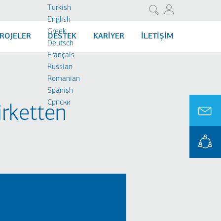
Turkish
Ara
English
Greek
ROJELER
DESTEK
KARIYER
İLETIŞIM
Deutsch
Français
Russian
Romanian
Spanish
Cрпски
rketten