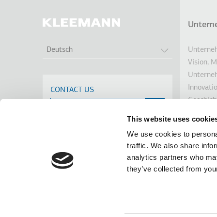
Untern
Fußz
WEITERE AKTI
Unterneh
Deutsch
Vision, 
Unterne
Innovati
CONTACT US
Geschich
Nachhalt
This website uses cookie
Investor
We use cookies to personal
Auszeic
traffic. We also share info
Nachrich
analytics partners who may
Linkedin
Facebook
Youtube
Instagram
terms of use
privacy policy
cookie policy
they’ve collected from your
Footer
Tel: +30 2341 038 100
Terms
Die 