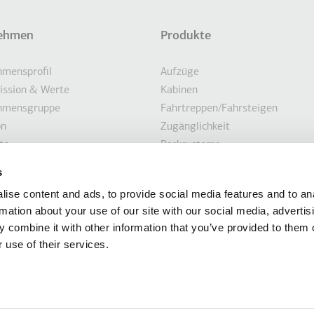
ehmen
Produkte
eile
ONEN AUFLISTEN
mensprofil
Aufzüge
Mission & Werte
Kabinen
hmensgruppe
Fahrtreppen/Fahrsteigen
on
Zugänglichkeit
te
Parksysteme
igkeit
Marine
s
en
Kundenorientierte Lösungen
ise content and ads, to provide social media features and to an
hnungen
Modernisierungslösungen
rmation about your use of our site with our social media, advertis
ten
 combine it with other information that you’ve provided to them o
 use of their services.
Informationen auf dieser Website werden von der KLEEMANN HELLAS SA mit Sitz 