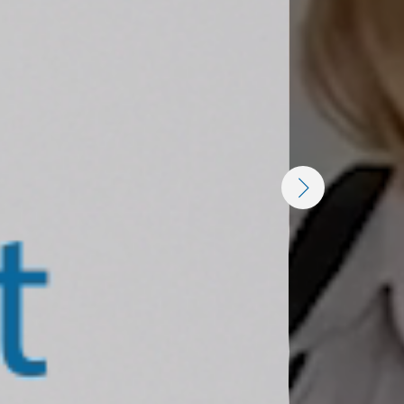
 da!
NEXT