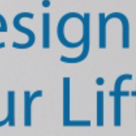
City Series
 nächste Generation von MRL-Seilaufzügen ist
Jetzt nur im KLEEMANN-Portal erhältlich
Mehr erfahren