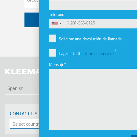
electrónico
Teléfono
Solicitar una devolución de llamada
I agree to the
terms of service
.
Mensaje
LIS
Spanish
CONTACT US