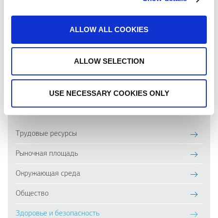
деятельности в области Корпоративной Ответственности и
Устойчивого Развития, вы можете связаться с нами по
ALLOW ALL COOKIES
адресу
csr
@
kleemannlifts
.
com
. Поскольку диалог с нашими
заинтересованными сторонами помогает нам улучшаться,
мы будем рады получить ваши комментарии.
ALLOW SELECTION
USE NECESSARY COOKIES ONLY
SOCIAL RESPONSIBILITY
Трудовые ресурсы
Рыночная площадь
Окружающая среда
Общество
Здоровье и безопасность