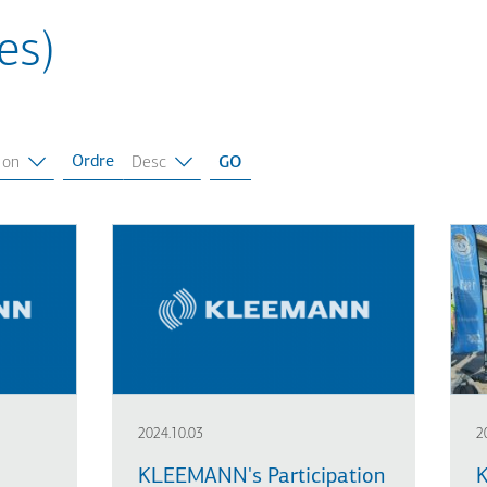
es)
Ordre
2024.10.03
2
KLEEMANN's Participation
K