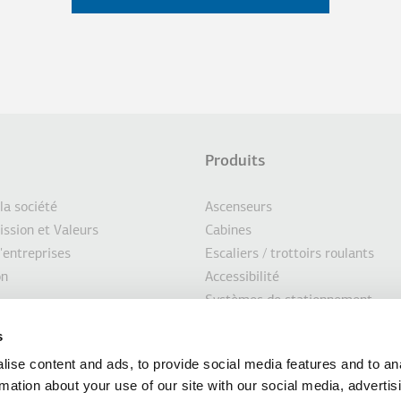
Produits
d
CTIONS SUPPLÉMENTAIRES
 la société
Ascenseurs
ission et Valeurs
Cabines
'entreprises
Escaliers / trottoirs roulants
e
on
Accessibilité
Systèmes de stationnement
pement durable
Marin
s
seurs
Solutions personnalisées
ise content and ads, to provide social media features and to an
Solutions de modernisation
rmation about your use of our site with our social media, advertis
s