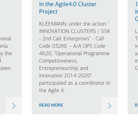
in the Agile4.0 Cluster
1
Project
i
G
KLEEMANN, under the action "
INNOVATION CLUSTERS / SSK
L
ional
- 2nd Call: Enterprises" - Call
T
onia
Code 032KE – A/A OPS Code
v
y the
4620, “Operational Programme
a
d
Competitiveness,
i
 been
Entrepreneurship and
G
Innovation 2014-2020"
participated as a coordinator in
the Agile 4.
READ MORE
R