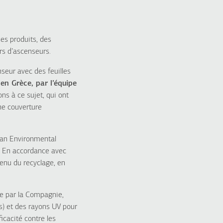
es produits, des
rs d’ascenseurs.
seur avec des feuilles
en Grèce, par l’équipe
ons à ce sujet, qui ont
ne couverture
ican Environmental
». En accordance avec
venu du recyclage, en
ée par la Compagnie,
s) et des rayons UV pour
icacité contre les