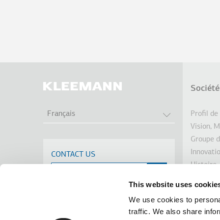
Société
Pie
LISTER LES A
Profil de
Français
de
Vision, M
Groupe d
pag
Innovati
CONTACT US
Histoire
Dévelop
This website uses cookie
Investis
We use cookies to personal
Prix
traffic. We also share info
Nouvelle