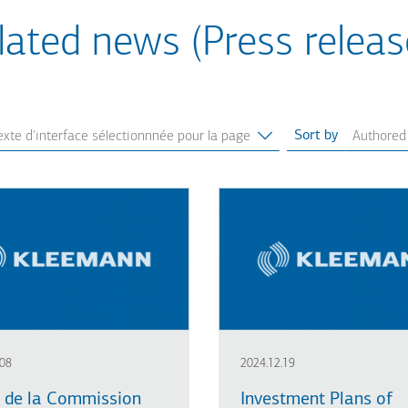
lated news (Press releas
Sort by
.08
2024.12.19
e de la Commission
Investment Plans of