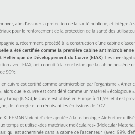
ver, afin d’assurer la protection de la santé publique, et intègre à s
riaux pour le renforcement de la protection de la santé des utilisateu
pagnie a, récemment, procédé à la construction d’une cabine d’ascen
quelle a été certifiée comme la première cabine antimicrobienne 
itut Hellénique de Développement du Cuivre (
ΕΙΑΧ
)
. Les investigati
ation avec l’
ΕΙΑΧ
, ont conduit à la conclusion que la cabine possède u
 de 90%.
iage en cuivre est certifié comme antimicrobien par l’organisme « Amer
», alors que le cuivre est considéré comme un matériel « écologique 
udy Group (ICSG), le cuivre est utilisé en Europe à 41,5% et il est pro
on, de l’énergie et en réduisant les émissions de CO2.
de KLEEMANN vient d’ etre ajoutée à la technologie Air Purifier utilis
eux temps et utilise «des matériaux moléculaires» (Molecular Material
e l’air, qui est acheminée dans la cabine de l’ascenseur (avec 99% d’eff