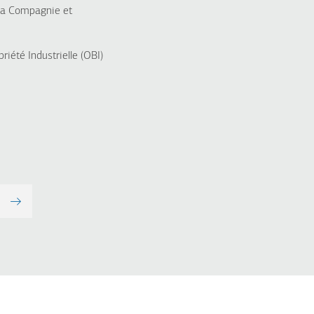
 la Compagnie et
priété
Industrielle (
ΟΒΙ
)