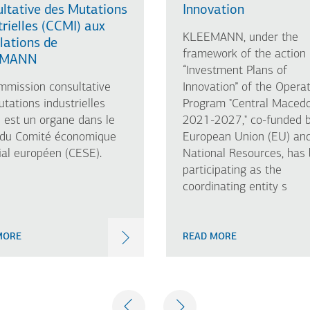
ltative des Mutations
Innovation
trielles (CCMI) aux
KLEEMANN, under the
llations de
framework of the action
EMANN
“Investment Plans of
mmission consultative
Innovation” of the Operat
tations industrielles
Program "Central Maced
 est un organe dans le
2021-2027," co-funded b
 du Comité économique
European Union (EU) an
ial européen (CESE).
National Resources, has
participating as the
coordinating entity s
MORE
READ MORE
PREVIOUS