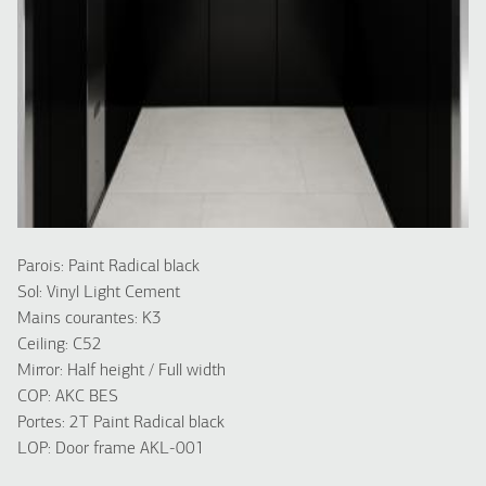
Parois: Paint Radical black
Sol: Vinyl Light Cement
Mains courantes: K3
Ceiling: C52
Mirror: Half height / Full width
COP: AKC BES
Portes: 2T Paint Radical black
LOP: Door frame AKL-001