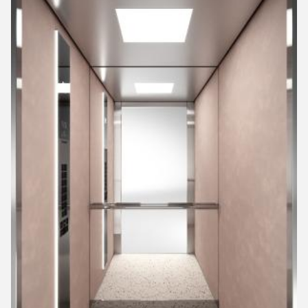
L320
A310
L310
FREIGHT
Cabine Freight