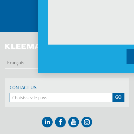
PLUS
LIS
Français
CONTACT US
Linkedin
Facebook
Youtube
Instagram