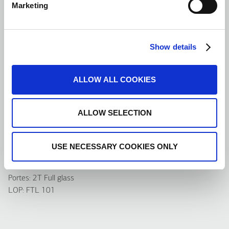
Marketing
Show details
ALLOW ALL COOKIES
Parois: Cloud lime
ALLOW SELECTION
Sol: Vinyl Oak luxus
Mains courantes: K2
Ceiling: C30
USE NECESSARY COOKIES ONLY
Mirror: Full height / Full width
COP: AKC BES
Portes: 2T Full glass
LOP: FTL 101