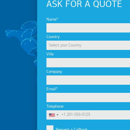
ASK FOR A QUOTE
Name
Country
Ville
Company
Email
Telephone
Request a Callback