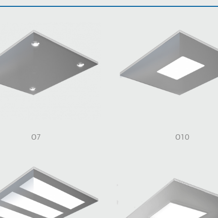
O7
O10