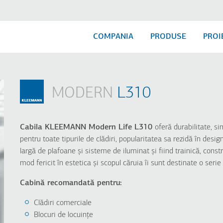
COMPANIA
PRODUSE
PROI
MODERN
L310
RE
MODERN
CLASSIC
L530
A510
L510
A320
Cabila KLEEMANN Modern Life L310
oferă durabilitate, si
L320
A310
pentru toate tipurile de clădiri, popularitatea sa rezidă în desi
L310
largă de plafoane și sisteme de iluminat și fiind trainică, const
mod fericit în estetica și scopul căruia îi sunt destinate o serie
Cabină recomandată pentru:
Clădiri comerciale
Blocuri de locuințe