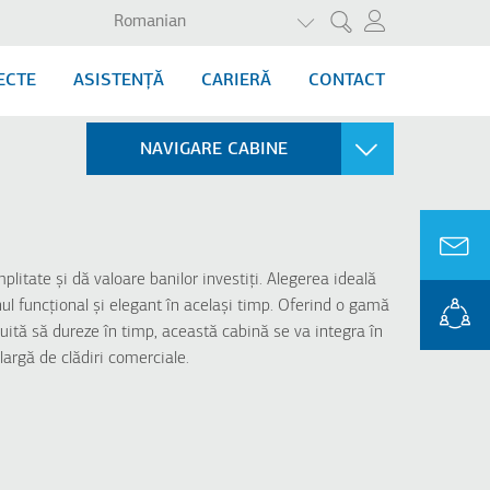
AFIȘAȚI ACȚIUNILE SU
Romanian
Cercetare
ECTE
ASISTENȚĂ
CARIERĂ
CONTACT
NAVIGARE CABINE
FREIGHT
Cabina de marfă
mplitate și dă valoare banilor investiți. Alegerea ideală
gnul funcțional și elegant în același timp. Oferind o gamă
ruită să dureze în timp, această cabină se va integra în
 largă de clădiri comerciale.