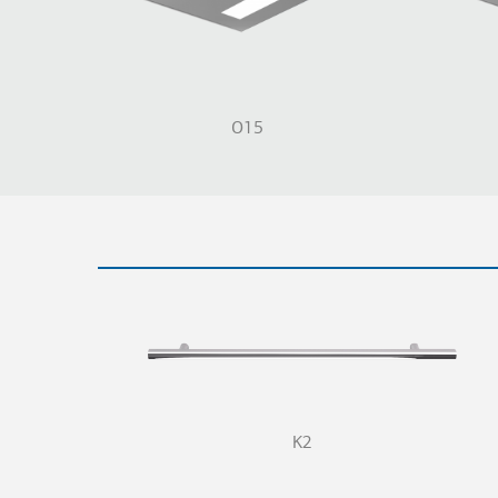
O15
K2